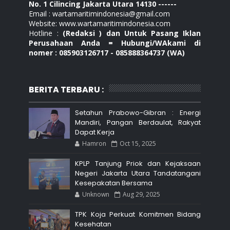
No. 1 Cilincing Jakarta Utara 14130 ------
Email : wartamaritimindonesia@gmail.com
Website: www.wartamaritimindonesia.com
Hotline :
(Redaksi ) dan Untuk Pasang Iklan
Perusahaan Anda = Hubungi/WAkami di
nomer : 085903126717 - 085888364737 (WA)
BERITA TERBARU :
Setahun Prabowo-Gibran : Energi
Mandiri, Pangan Berdaulat, Rakyat
Dapat Kerja
Hamron
Oct 15, 2025
KPLP Tanjung Priok dan Kejaksaan
Negeri Jakarta Utara Tandatangani
Kesepakatan Bersama
Unknown
Aug 29, 2025
TPK Koja Perkuat Komitmen Bidang
Kesehatan