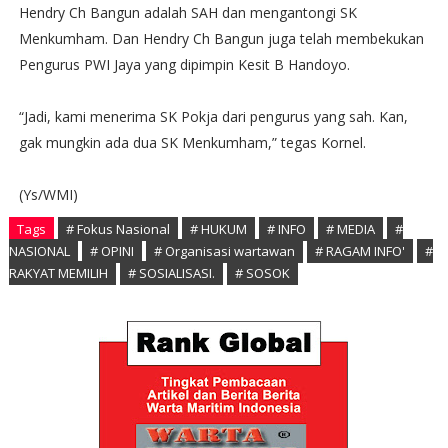
Hendry Ch Bangun adalah SAH dan mengantongi SK
Menkumham. Dan Hendry Ch Bangun juga telah membekukan
Pengurus PWI Jaya yang dipimpin Kesit B Handoyo.
“Jadi, kami menerima SK Pokja dari pengurus yang sah. Kan,
gak mungkin ada dua SK Menkumham,” tegas Kornel.
(Ys/WMI)
Tags
# Fokus Nasional
# HUKUM
# INFO
# MEDIA
#
NASIONAL
# OPINI
# Organisasi wartawan
# RAGAM INFO'
#
RAKYAT MEMILIH
# SOSIALISASI.
# SOSOK