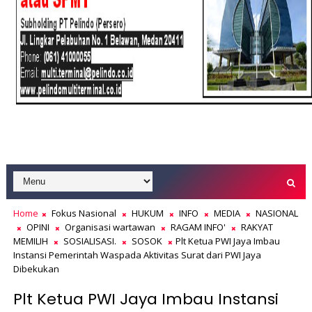
Home
Fokus Nasional
HUKUM
INFO
MEDIA
NASIONAL
OPINI
Organisasi wartawan
RAGAM INFO'
RAKYAT
MEMILIH
SOSIALISASI.
SOSOK
Plt Ketua PWI Jaya Imbau
Instansi Pemerintah Waspada Aktivitas Surat dari PWI Jaya
Dibekukan
Plt Ketua PWI Jaya Imbau Instansi