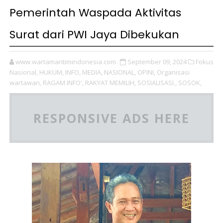
Pemerintah Waspada Aktivitas
Surat dari PWI Jaya Dibekukan
www.wartamaritimindonesia.com
September 09, 2024
Fokus
Nasional,
HUKUM,
INFO,
MEDIA,
NASIONAL,
OPINI,
Organisasi
wartawan,
RAGAM INFO',
RAKYAT MEMILIH,
SOSIALISASI.,
SOSOK,
RESPONSIVE ADS HERE