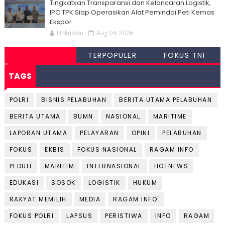
Tingkatkan Transparansi dan Kelancaran Logistik,
IPC TPK Siap Operasikan Alat Pemindai Peti Kemas
Ekspor
Unknown
Aug 04, 2026
TERPOPULER
FOKUS TNI
TAGS
POLRI
BISNIS PELABUHAN
BERITA UTAMA PELABUHAN
BERITA UTAMA
BUMN
NASIONAL
MARITIME
LAPORAN UTAMA
PELAYARAN
OPINI
PELABUHAN
FOKUS
EKBIS
FOKUS NASIONAL
RAGAM INFO
PEDULI
MARITIM
INTERNASIONAL
HOTNEWS
EDUKASI
SOSOK
LOGISTIK
HUKUM
RAKYAT MEMILIH
MEDIA
RAGAM INFO'
FOKUS POLRI
LAPSUS
PERISTIWA
INFO
RAGAM