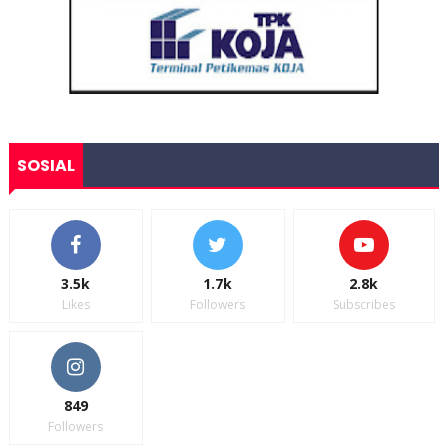
SOSIAL
3.5k
1.7k
2.8k
Likes
Followers
Subscribes
849
Followers