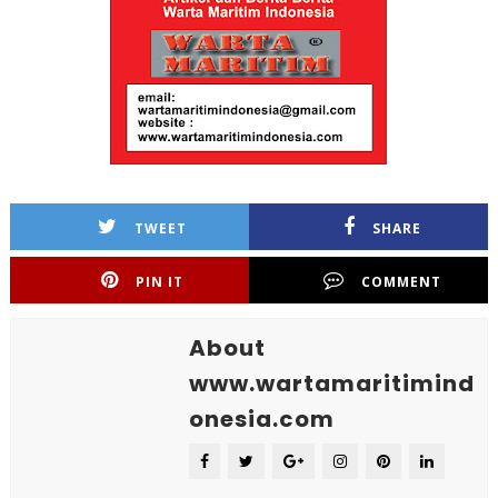
TWEET
SHARE
PIN IT
COMMENT
About
www.wartamaritimind
onesia.com