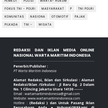
PEMKOT
POLISI
WARTA- HUKUM
FOKUS TNI - POLRI
MASYARAKAT
P
TNI POLRI
KOMUNITAS
NASIONA
OTOMOTIF
PAJAK
PILKADA
TNI -
WISATA
REDAKSI DAN IKLAN MEDIA ONLINE
NASIONAL WARTA MARITIM INDONESIA
Penerbit/Publisher :
PT Warta Maritim Indonesia
Alamat Redaksi, Iklan dan Sirkulasi : Alamat
Redaksi/Iklan /Sirkulasi : Jl Baru Gg. 2 Dalam
No. 1 Cilincing Jakarta Utara 14130 ------
Email : wartamaritimindonesia@gmail.com
Website: www.wartamaritimindonesia.com
Hotline :
(Redaksi ) dan Untuk Pasang Iklan
Perusahaan Anda = Hubungi/WAkami di