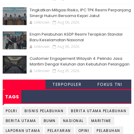
Tingkatkan Mitigasi Risiko, IPC TPK Resmi Perpanjang
Sinergi Hukum Bersama Kejari Jakut
Unknown
Aug 06, 2026
Enam Pelabuhan ASDP Resmi Terapkan Standar
Baru Keselamatan Nasional
Unknown
Aug 06, 2026
Customer Engagement Wilayah 4: Pelindo Jasa
Maritim Dengar Keluhan dan Kebutuhan Pelanggan
Unknown
Aug 05, 2026
TERPOPULER
FOKUS TNI
TAGS
POLRI
BISNIS PELABUHAN
BERITA UTAMA PELABUHAN
BERITA UTAMA
BUMN
NASIONAL
MARITIME
LAPORAN UTAMA
PELAYARAN
OPINI
PELABUHAN