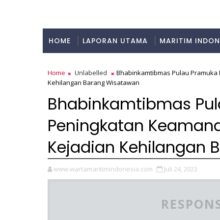
HOME
LAPORAN UTAMA
MARITIM INDON
KULINER
Home
Unlabelled
Bhabinkamtibmas Pulau Pramuka 
Kehilangan Barang Wisatawan
Bhabinkamtibmas Pu
Peningkatan Keaman
Kejadian Kehilangan 
www.wartamaritimindonesia.com
Juli 24, 2023
RESPONS