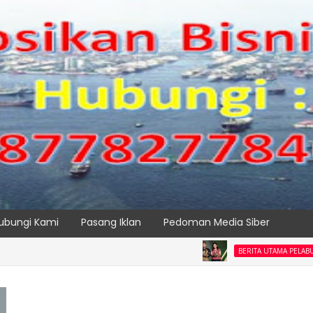
ubungi Kami
Pasang Iklan
Pedoman Media Siber
DO
BERITA UTAMA PELABUHAN
SPTP