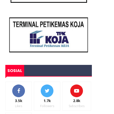
SOSIAL
3.5k
1.7k
2.8k
Likes
Followers
Subscribes