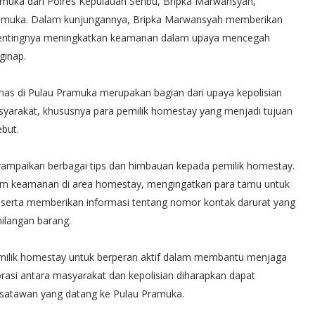
muka dari Polres Kepulauan Seribu, Bripka Marwansyah,
ramuka. Dalam kunjungannya, Bripka Marwansyah memberikan
pentingnya meningkatkan keamanan dalam upaya mencegah
ginap.
as di Pulau Pramuka merupakan bagian dari upaya kepolisian
syarakat, khususnya para pemilik homestay yang menjadi tujuan
but.
mpaikan berbagai tips dan himbauan kepada pemilik homestay.
tem keamanan di area homestay, mengingatkan para tamu untuk
serta memberikan informasi tentang nomor kontak darurat yang
hilangan barang.
emilik homestay untuk berperan aktif dalam membantu menjaga
orasi antara masyarakat dan kepolisian diharapkan dapat
satawan yang datang ke Pulau Pramuka.