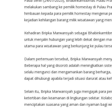
Pada Senin (24/07/2023), Bhabinkamtibmas Pulau Pra
melakukan sambang ke pemilik homestay di Pulau P
himbauan kepada para pemilik homestay mengenai 
kejadian kehilangan barang milik wisatawan yang men
Kehadiran Bripka Marwansyah sebagai Bhabinkamtibm
untuk menjalin hubungan yang lebih dekat dengan ma
utama para wisatawan yang berkunjung ke pulau terse
Dalam pertemuan tersebut, Bripka Marwansyah menya
Beberapa hal yang disoroti adalah meningkatkan sis
selalu mengunci dan mengamankan barang berharga, 
dapat dihubungi apabila terjadi situasi darurat atau ke
Selain itu, Bripka Marwansyah juga mengajak para p
ketertiban dan keamanan di lingkungan sekitar. Kolab
menciptakan suasana yang aman dan nyaman bagi wi