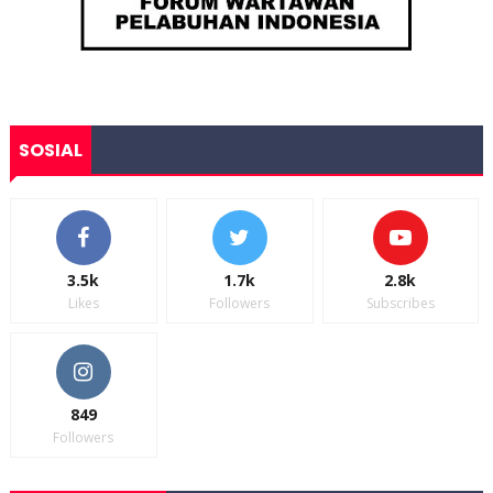
SOSIAL
3.5k
1.7k
2.8k
Likes
Followers
Subscribes
849
Followers