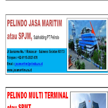
SPJM
SPMT