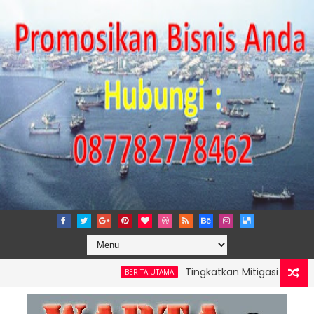
Tingkatkan Mitigasi Risiko, IPC TPK
BERITA UTAMA
 PERKUAT KAPASITAS TPK NILAM MELALUI PENAMBAHAN E-RTG RAM