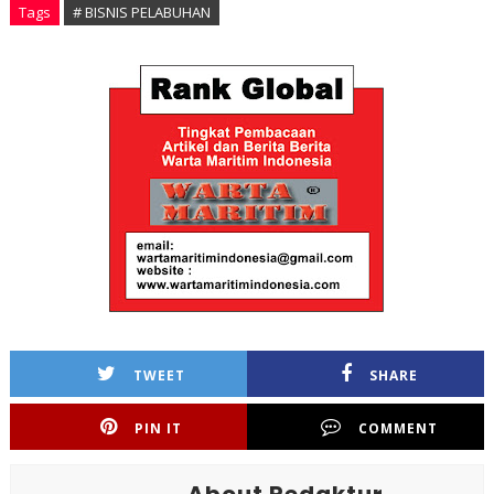
Tags
# BISNIS PELABUHAN
TWEET
SHARE
PIN IT
COMMENT