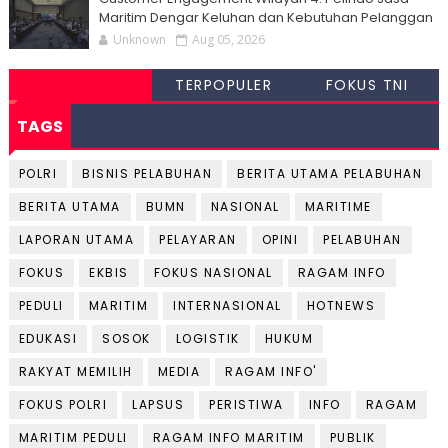
Maritim Dengar Keluhan dan Kebutuhan Pelanggan
Unknown
Aug 05, 2026
TERPOPULER
FOKUS TNI
TAGS
POLRI
BISNIS PELABUHAN
BERITA UTAMA PELABUHAN
BERITA UTAMA
BUMN
NASIONAL
MARITIME
LAPORAN UTAMA
PELAYARAN
OPINI
PELABUHAN
FOKUS
EKBIS
FOKUS NASIONAL
RAGAM INFO
PEDULI
MARITIM
INTERNASIONAL
HOTNEWS
EDUKASI
SOSOK
LOGISTIK
HUKUM
RAKYAT MEMILIH
MEDIA
RAGAM INFO'
FOKUS POLRI
LAPSUS
PERISTIWA
INFO
RAGAM
MARITIM PEDULI
RAGAM INFO MARITIM
PUBLIK