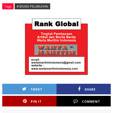
Tags
# BISNIS PELABUHAN
TWEET
SHARE
PIN IT
COMMENT