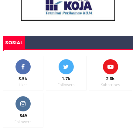
SOSIAL
3.5k
1.7k
2.8k
Likes
Followers
Subscribes
849
Followers