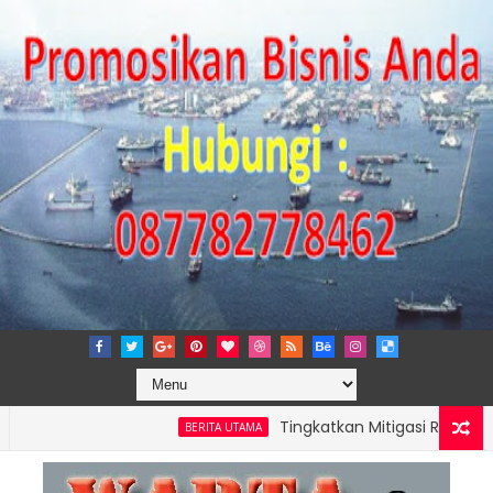
Tingkatkan Mitigasi Risiko, IPC TPK 
BERITA UTAMA
PERKUAT KAPASITAS TPK NILAM MELALUI PENAMBAHAN E-RTG RAMAH