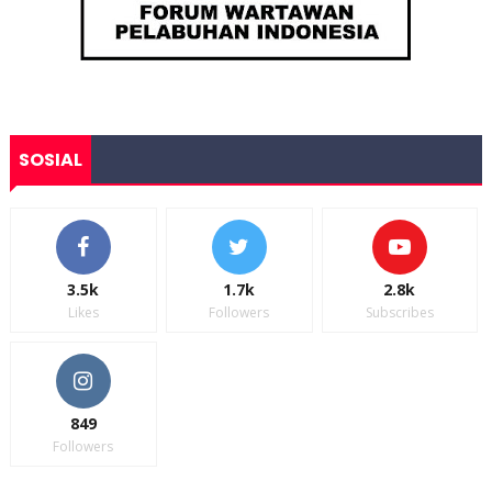
SOSIAL
3.5k
1.7k
2.8k
Likes
Followers
Subscribes
849
Followers