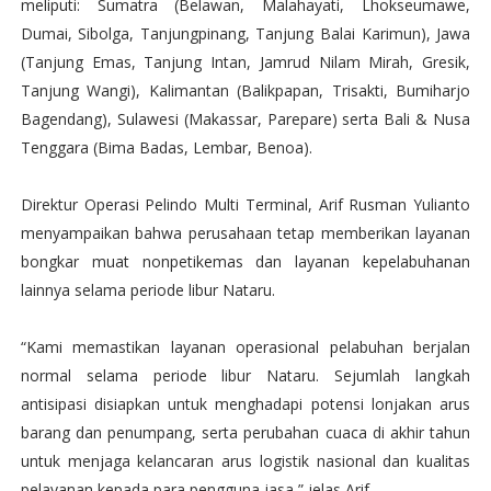
meliputi: Sumatra (Belawan, Malahayati, Lhokseumawe,
Dumai, Sibolga, Tanjungpinang, Tanjung Balai Karimun), Jawa
(Tanjung Emas, Tanjung Intan, Jamrud Nilam Mirah, Gresik,
Tanjung Wangi), Kalimantan (Balikpapan, Trisakti, Bumiharjo
Bagendang), Sulawesi (Makassar, Parepare) serta Bali & Nusa
Tenggara (Bima Badas, Lembar, Benoa).
Direktur Operasi Pelindo Multi Terminal, Arif Rusman Yulianto
menyampaikan bahwa perusahaan tetap memberikan layanan
bongkar muat nonpetikemas dan layanan kepelabuhanan
lainnya selama periode libur Nataru.
“Kami memastikan layanan operasional pelabuhan berjalan
normal selama periode libur Nataru. Sejumlah langkah
antisipasi disiapkan untuk menghadapi potensi lonjakan arus
barang dan penumpang, serta perubahan cuaca di akhir tahun
untuk menjaga kelancaran arus logistik nasional dan kualitas
pelayanan kepada para pengguna jasa,” jelas Arif.