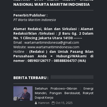
NASIONAL WARTA MARITIM INDONESIA
Penerbit/Publisher :
PT Warta Maritim Indonesia
Alamat Redaksi, Iklan dan Sirkulasi : Alamat
Redaksi/Iklan /Sirkulasi : Jl Baru Gg. 2 Dalam
No. 1 Cilincing Jakarta Utara 14130 ------
Email : wartamaritimindonesia@gmail.com
Website: www.wartamaritimindonesia.com
Hotline :
(Redaksi ) dan Untuk Pasang Iklan
Perusahaan Anda = Hubungi/WAkami di
nomer : 085903126717 - 085888364737 (WA)
BERITA TERBARU :
Setahun Prabowo-Gibran : Energi
Mandiri, Pangan Berdaulat, Rakyat
Dapat Kerja
Hamron
Oct 15, 2025