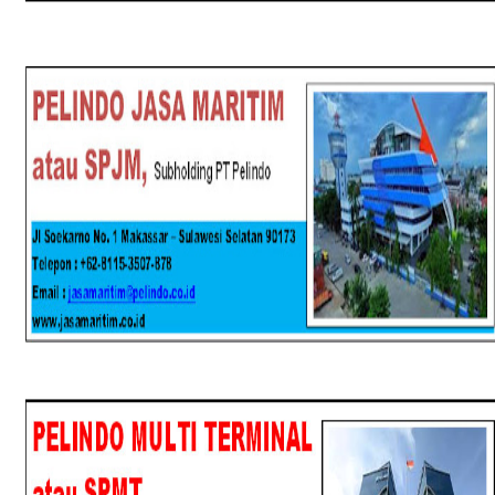
SPJM
SPMT