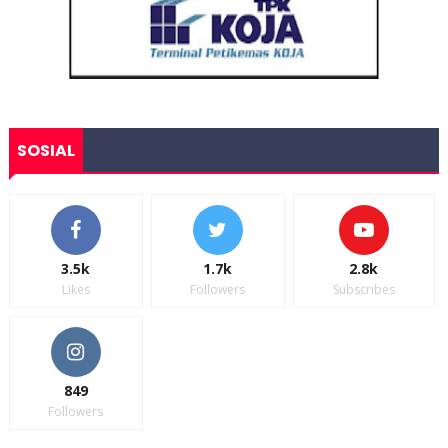
SOSIAL
3.5k
1.7k
2.8k
Likes
Followers
Subscribes
849
Followers