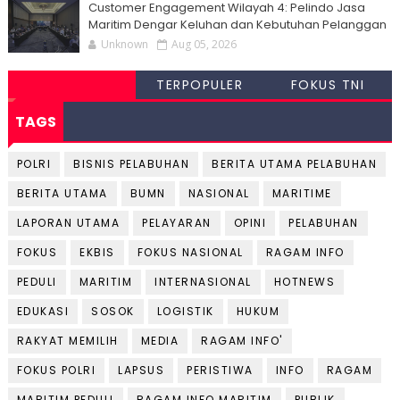
Customer Engagement Wilayah 4: Pelindo Jasa
Maritim Dengar Keluhan dan Kebutuhan Pelanggan
Unknown
Aug 05, 2026
TERPOPULER
FOKUS TNI
TAGS
POLRI
BISNIS PELABUHAN
BERITA UTAMA PELABUHAN
BERITA UTAMA
BUMN
NASIONAL
MARITIME
LAPORAN UTAMA
PELAYARAN
OPINI
PELABUHAN
FOKUS
EKBIS
FOKUS NASIONAL
RAGAM INFO
PEDULI
MARITIM
INTERNASIONAL
HOTNEWS
EDUKASI
SOSOK
LOGISTIK
HUKUM
RAKYAT MEMILIH
MEDIA
RAGAM INFO'
FOKUS POLRI
LAPSUS
PERISTIWA
INFO
RAGAM
MARITIM PEDULI
RAGAM INFO MARITIM
PUBLIK