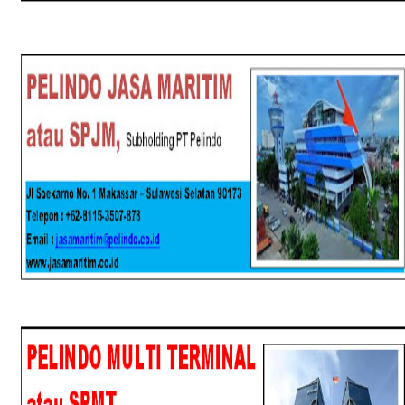
SPJM
SPMT