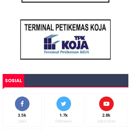
SOSIAL
3.5k
1.7k
2.8k
Likes
Followers
Subscribes