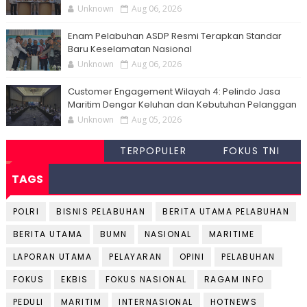
Unknown
Aug 06, 2026
Enam Pelabuhan ASDP Resmi Terapkan Standar
Baru Keselamatan Nasional
Unknown
Aug 06, 2026
Customer Engagement Wilayah 4: Pelindo Jasa
Maritim Dengar Keluhan dan Kebutuhan Pelanggan
Unknown
Aug 05, 2026
TERPOPULER
FOKUS TNI
TAGS
POLRI
BISNIS PELABUHAN
BERITA UTAMA PELABUHAN
BERITA UTAMA
BUMN
NASIONAL
MARITIME
LAPORAN UTAMA
PELAYARAN
OPINI
PELABUHAN
FOKUS
EKBIS
FOKUS NASIONAL
RAGAM INFO
PEDULI
MARITIM
INTERNASIONAL
HOTNEWS