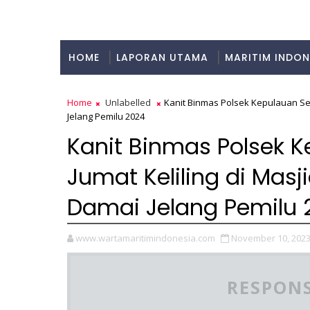
HOME
LAPORAN UTAMA
MARITIM INDON
KULINER
Home
Unlabelled
Kanit Binmas Polsek Kepulauan Ser
Jelang Pemilu 2024
Kanit Binmas Polsek K
Jumat Keliling di Mas
Damai Jelang Pemilu 
www.wartamaritimindonesia.com
November 10, 202
RESPONS