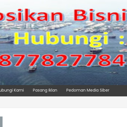
ubungi Kami
Pasang Iklan
Pedoman Media Siber
IPC TPK Siap Operasikan Alat Pemindai Peti Kemas Ekspor
SPTP