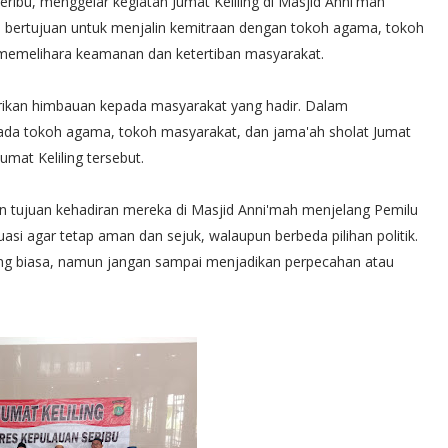
ibu, menggelar kegiatan Jumat Keliling di Masjid Anni'mah
i bertujuan untuk menjalin kemitraan dengan tokoh agama, tokoh
 memelihara keamanan dan ketertiban masyarakat.
rikan himbauan kepada masyarakat yang hadir. Dalam
ada tokoh agama, tokoh masyarakat, dan jama'ah sholat Jumat
mat Keliling tersebut.
n tujuan kehadiran mereka di Masjid Anni'mah menjelang Pemilu
asi agar tetap aman dan sejuk, walaupun berbeda pilihan politik.
ang biasa, namun jangan sampai menjadikan perpecahan atau