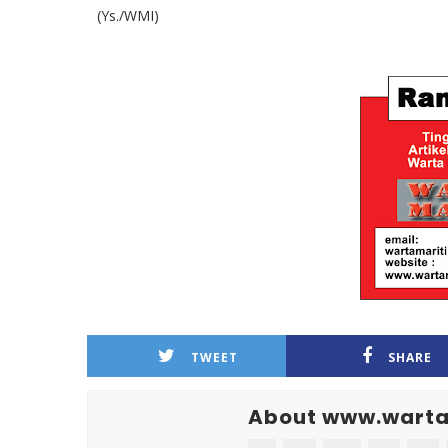
(Ys./WMI)
TWEET
SHARE
About www.warta