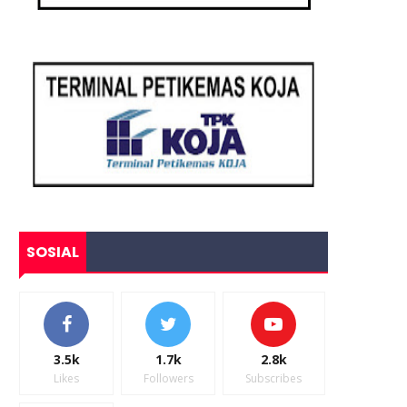
SOSIAL
3.5k
1.7k
2.8k
Likes
Followers
Subscribes