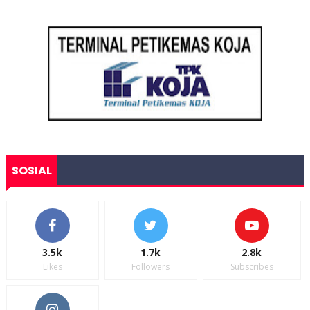
SOSIAL
3.5k
1.7k
2.8k
Likes
Followers
Subscribes