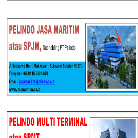
SPJM
SPMT