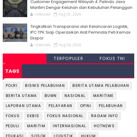
Customer Engagement Wilayah 4: Pelindo Jasa
Maritim Dengar Keluhan dan Kebutuhan Pelanggan
Unknown
Aug 05, 2026
Tingkatkan Transparansi dan Kelancaran Logistik,
IPC TPK Siap Operasikan Alat Pemindai Peti Kemas
Ekspor
Unknown
Aug 04, 2026
TERPOPULER
FOKUS TNI
TAGS
POLRI
BISNIS PELABUHAN
BERITA UTAMA PELABUHAN
BERITA UTAMA
BUMN
NASIONAL
MARITIME
LAPORAN UTAMA
PELAYARAN
OPINI
PELABUHAN
FOKUS
EKBIS
FOKUS NASIONAL
RAGAM INFO
PEDULI
MARITIM
INTERNASIONAL
HOTNEWS
EDUKASI
SOSOK
LOGISTIK
HUKUM