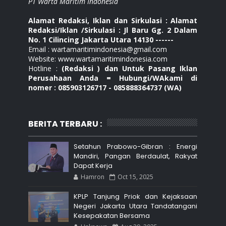
PT Warta Maritim Indonesia
Alamat Redaksi, Iklan dan Sirkulasi : Alamat
Redaksi/Iklan /Sirkulasi : Jl Baru Gg. 2 Dalam
No. 1 Cilincing Jakarta Utara 14130 ------
Email : wartamaritimindonesia@gmail.com
Website: www.wartamaritimindonesia.com
Hotline :
(Redaksi ) dan Untuk Pasang Iklan
Perusahaan Anda = Hubungi/WAkami di
nomer : 085903126717 - 085888364737 (WA)
BERITA TERBARU :
Setahun Prabowo-Gibran : Energi
Mandiri, Pangan Berdaulat, Rakyat
Dapat Kerja
Hamron
Oct 15, 2025
KPLP Tanjung Priok dan Kejaksaan
Negeri Jakarta Utara Tandatangani
Kesepakatan Bersama