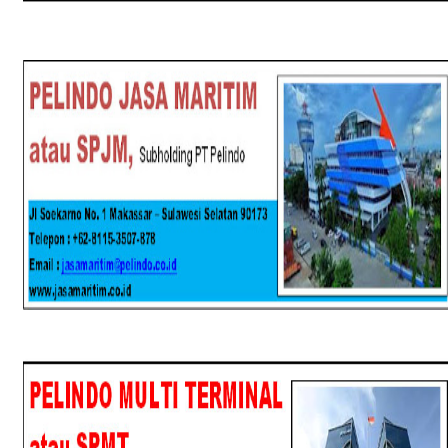
SPJM
SPMT