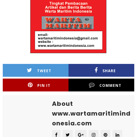
TWEET
SHARE
PIN IT
COMMENT
About
www.wartamaritimind
onesia.com