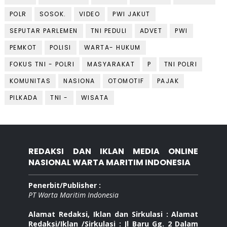
POLR
SOSOK.
VIDEO
PWI JAKUT
SEPUTAR PARLEMEN
TNI PEDULI
ADVET
PWI
PEMKOT
POLISI
WARTA- HUKUM
FOKUS TNI - POLRI
MASYARAKAT
P
TNI POLRI
KOMUNITAS
NASIONA
OTOMOTIF
PAJAK
PILKADA
TNI -
WISATA
REDAKSI DAN IKLAN MEDIA ONLINE
NASIONAL WARTA MARITIM INDONESIA
Penerbit/Publisher :
PT Warta Maritim Indonesia
Alamat Redaksi, Iklan dan Sirkulasi : Alamat
Redaksi/Iklan /Sirkulasi : Jl Baru Gg. 2 Dalam