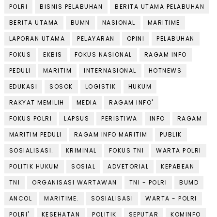
POLRI
BISNIS PELABUHAN
BERITA UTAMA PELABUHAN
BERITA UTAMA
BUMN
NASIONAL
MARITIME
LAPORAN UTAMA
PELAYARAN
OPINI
PELABUHAN
FOKUS
EKBIS
FOKUS NASIONAL
RAGAM INFO
PEDULI
MARITIM
INTERNASIONAL
HOTNEWS
EDUKASI
SOSOK
LOGISTIK
HUKUM
RAKYAT MEMILIH
MEDIA
RAGAM INFO'
FOKUS POLRI
LAPSUS
PERISTIWA
INFO
RAGAM
MARITIM PEDULI
RAGAM INFO MARITIM
PUBLIK
SOSIALISASI.
KRIMINAL
FOKUS TNI
WARTA POLRI
POLITIK HUKUM
SOSIAL
ADVETORIAL
KEPABEAN
TNI
ORGANISASI WARTAWAN
TNI - POLRI
BUMD
ANCOL
MARITIME.
SOSIALISASI
WARTA - POLRI
POLRI'
KESEHATAN
POLITIK
SEPUTAR
KOMINFO