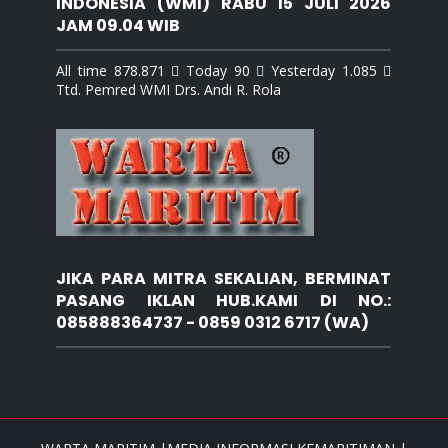
INDONESIA (WMI) RABU 15 JULI 2026
JAM 09.04 WIB
All time 878.871  Today 90  Yesterday 1.085 
Ttd. Pemred WMI Drs. Andi R. Rola
JIKA PARA MITRA SEKALIAN, BERMINAT
PASANG IKLAN HUB.KAMI DI NO.:
085888364737 - 0859 0312 6717 (WA)