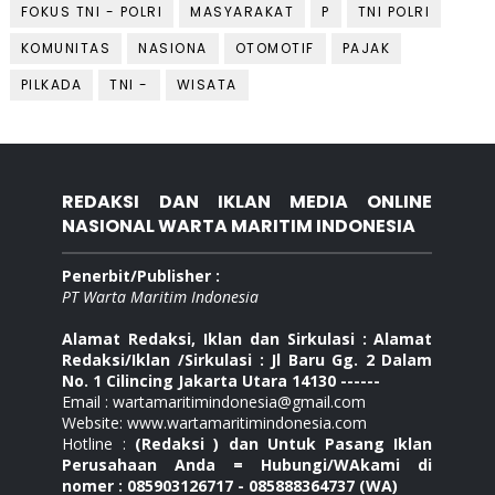
FOKUS TNI - POLRI
MASYARAKAT
P
TNI POLRI
KOMUNITAS
NASIONA
OTOMOTIF
PAJAK
PILKADA
TNI -
WISATA
REDAKSI DAN IKLAN MEDIA ONLINE
NASIONAL WARTA MARITIM INDONESIA
Penerbit/Publisher :
PT Warta Maritim Indonesia
Alamat Redaksi, Iklan dan Sirkulasi : Alamat
Redaksi/Iklan /Sirkulasi : Jl Baru Gg. 2 Dalam
No. 1 Cilincing Jakarta Utara 14130 ------
Email : wartamaritimindonesia@gmail.com
Website: www.wartamaritimindonesia.com
Hotline :
(Redaksi ) dan Untuk Pasang Iklan
Perusahaan Anda = Hubungi/WAkami di
nomer : 085903126717 - 085888364737 (WA)