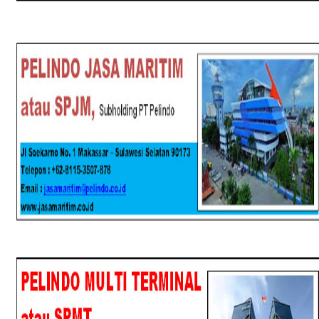
SPJM
SPMT