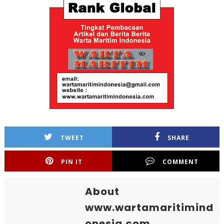
TWEET
SHARE
PIN IT
COMMENT
About
www.wartamaritimind
onesia.com