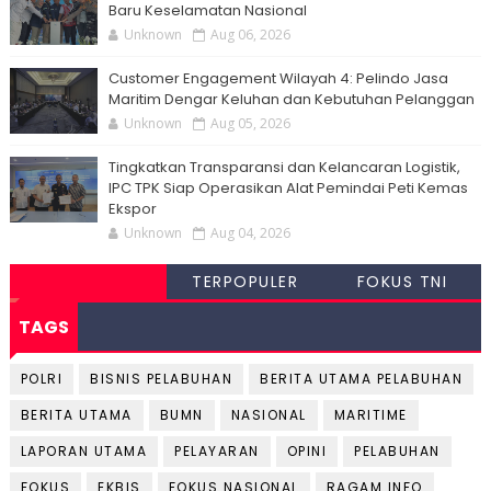
Baru Keselamatan Nasional
Unknown
Aug 06, 2026
Customer Engagement Wilayah 4: Pelindo Jasa
Maritim Dengar Keluhan dan Kebutuhan Pelanggan
Unknown
Aug 05, 2026
Tingkatkan Transparansi dan Kelancaran Logistik,
IPC TPK Siap Operasikan Alat Pemindai Peti Kemas
Ekspor
Unknown
Aug 04, 2026
TERPOPULER
FOKUS TNI
TAGS
POLRI
BISNIS PELABUHAN
BERITA UTAMA PELABUHAN
BERITA UTAMA
BUMN
NASIONAL
MARITIME
LAPORAN UTAMA
PELAYARAN
OPINI
PELABUHAN
FOKUS
EKBIS
FOKUS NASIONAL
RAGAM INFO