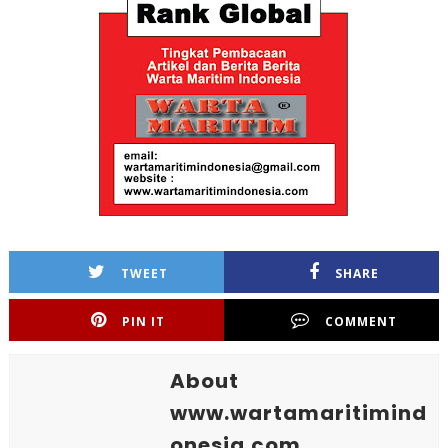
TWEET
SHARE
PIN IT
COMMENT
About
www.wartamaritimind
onesia.com