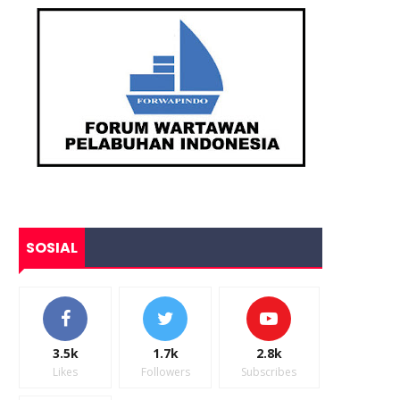
SOSIAL
3.5k
1.7k
2.8k
Likes
Followers
Subscribes