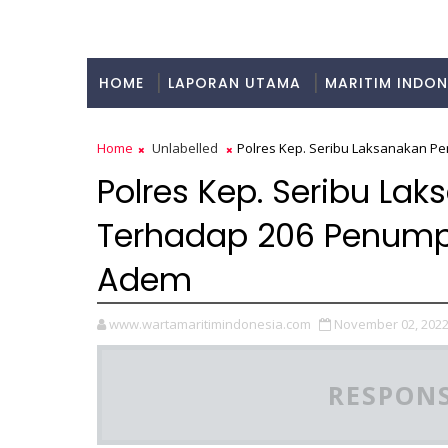
HOME
LAPORAN UTAMA
MARITIM INDON
KULINER
Home
Unlabelled
Polres Kep. Seribu Laksanakan 
Polres Kep. Seribu L
Terhadap 206 Penump
Adem
www.wartamaritimindonesia.com
November 02, 202
RESPONS