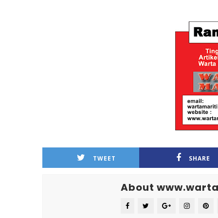
TWEET
SHARE
About www.warta