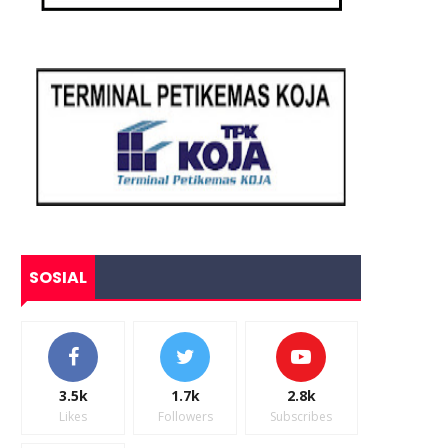
SOSIAL
3.5k
1.7k
2.8k
Likes
Followers
Subscribes