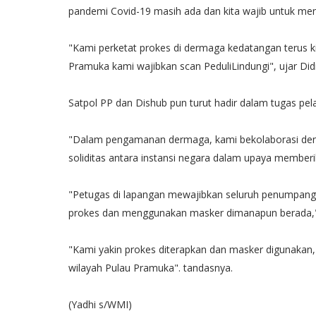
pandemi Covid-19 masih ada dan kita wajib untuk menja
"Kami perketat prokes di dermaga kedatangan terus kit
Pramuka kami wajibkan scan PeduliLindungi", ujar Didi
Satpol PP dan Dishub pun turut hadir dalam tugas p
"Dalam pengamanan dermaga, kami bekolaborasi deng
soliditas antara instansi negara dalam upaya membe
"Petugas di lapangan mewajibkan seluruh penumpang 
prokes dan menggunakan masker dimanapun berada,
"Kami yakin prokes diterapkan dan masker digunaka
wilayah Pulau Pramuka". tandasnya.
(Yadhi s/WMI)