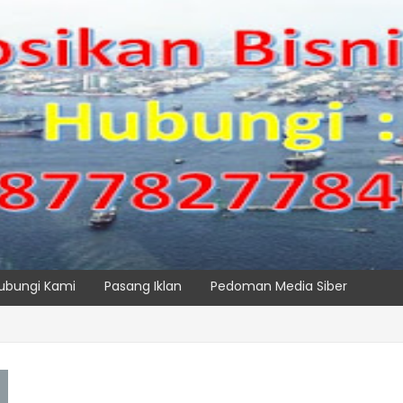
ubungi Kami
Pasang Iklan
Pedoman Media Siber
AS TPK NILAM MELALUI PENAMBAHAN E-RTG RAMAH LINGKUNGAN
SPTP