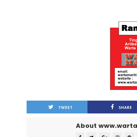
TWEET
SHARE
About www.warta