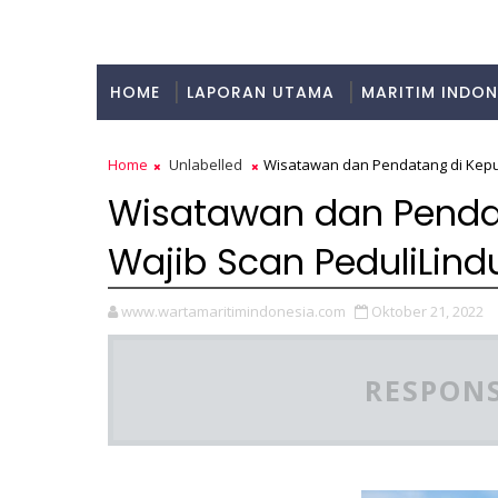
HOME
LAPORAN UTAMA
MARITIM INDON
KULINER
Home
Unlabelled
Wisatawan dan Pendatang di Kepul
Wisatawan dan Pendat
Wajib Scan PeduliLind
www.wartamaritimindonesia.com
Oktober 21, 2022
RESPONS