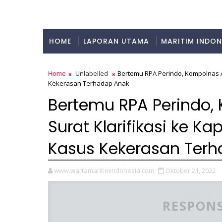
HOME
LAPORAN UTAMA
MARITIM INDON
KULINER
Home
Unlabelled
Bertemu RPA Perindo, Kompolnas A
Kekerasan Terhadap Anak
Bertemu RPA Perindo,
Surat Klarifikasi ke K
Kasus Kekerasan Ter
www.wartamaritimindonesia.com
Oktober 21, 2022
RESPONS