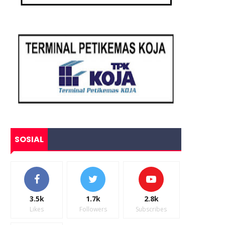
SOSIAL
3.5k
1.7k
2.8k
Likes
Followers
Subscribes