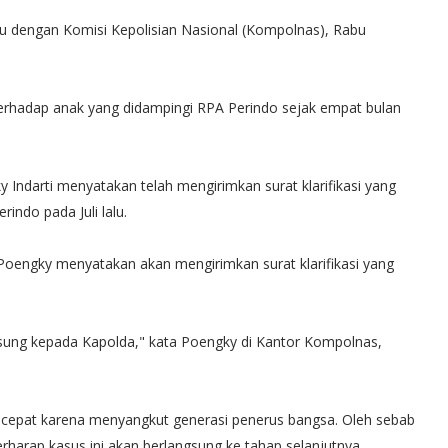
 dengan Komisi Kepolisian Nasional (Kompolnas), Rabu
terhadap anak yang didampingi RPA Perindo sejak empat bulan
Indarti menyatakan telah mengirimkan surat klarifikasi yang
indo pada Juli lalu.
 Poengky menyatakan akan mengirimkan surat klarifikasi yang
gsung kepada Kapolda," kata Poengky di Kantor Kompolnas,
ih cepat karena menyangkut generasi penerus bangsa. Oleh sebab
berharap kasus ini akan berlangsung ke tahap selanjutnya.