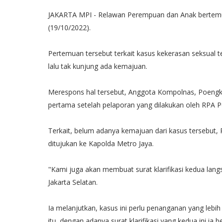
JAKARTA MPI - Relawan Perempuan dan Anak bertemu
(19/10/2022).
Pertemuan tersebut terkait kasus kekerasan seksual 
lalu tak kunjung ada kemajuan.
Merespons hal tersebut, Anggota Kompolnas, Poengky 
pertama setelah pelaporan yang dilakukan oleh RPA Per
Terkait, belum adanya kemajuan dari kasus tersebut,
ditujukan ke Kapolda Metro Jaya.
"Kami juga akan membuat surat klarifikasi kedua lan
Jakarta Selatan.
Ia melanjutkan, kasus ini perlu penanganan yang leb
itu, dengan adanya surat klarifikasi yang kedua ini ia 