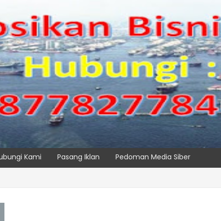
ubungi Kami
Pasang Iklan
Pedoman Media Siber
Maritim Dengar Keluhan dan Kebutuhan Pelanggan
SPTP