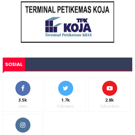
SOSIAL
3.5k
1.7k
2.8k
Likes
Followers
Subscribes