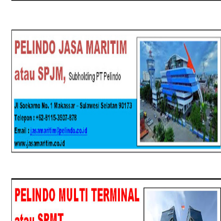
SPJM
SPMT