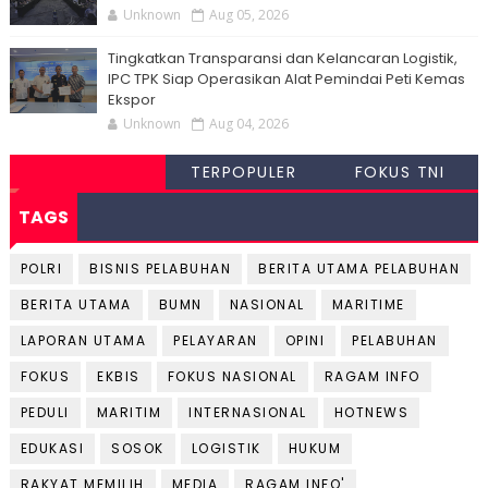
Unknown
Aug 05, 2026
Tingkatkan Transparansi dan Kelancaran Logistik,
IPC TPK Siap Operasikan Alat Pemindai Peti Kemas
Ekspor
Unknown
Aug 04, 2026
TERPOPULER
FOKUS TNI
TAGS
POLRI
BISNIS PELABUHAN
BERITA UTAMA PELABUHAN
BERITA UTAMA
BUMN
NASIONAL
MARITIME
LAPORAN UTAMA
PELAYARAN
OPINI
PELABUHAN
FOKUS
EKBIS
FOKUS NASIONAL
RAGAM INFO
PEDULI
MARITIM
INTERNASIONAL
HOTNEWS
EDUKASI
SOSOK
LOGISTIK
HUKUM
RAKYAT MEMILIH
MEDIA
RAGAM INFO'