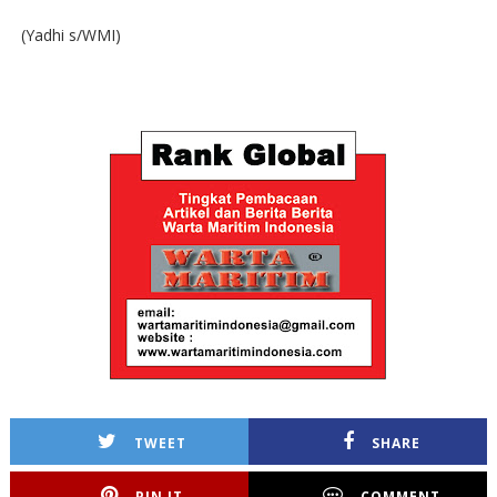
(Yadhi s/WMI)
TWEET
SHARE
PIN IT
COMMENT