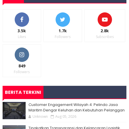
3.5k
1.7k
2.8k
Likes
Followers
Subscribes
849
Followers
BERITA TERKINI
Customer Engagement Wilayah 4: Pelindo Jasa
Maritim Dengar Keluhan dan Kebutuhan Pelanggan
Unknown
Aug 05, 2026
Tingkatkan Transparansi dan Kelancaran Logistik,