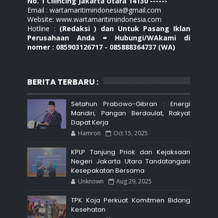
No. 1 Cilincing Jakarta Utara 14130 ------
Email : wartamaritimindonesia@gmail.com
Website: www.wartamaritimindonesia.com
Hotline :
(Redaksi ) dan Untuk Pasang Iklan
Perusahaan Anda = Hubungi/WAkami di
nomer : 085903126717 - 085888364737 (WA)
BERITA TERBARU :
Setahun Prabowo-Gibran : Energi
Mandiri, Pangan Berdaulat, Rakyat
Dapat Kerja
Hamron
Oct 15, 2025
KPLP Tanjung Priok dan Kejaksaan
Negeri Jakarta Utara Tandatangani
Kesepakatan Bersama
Unknown
Aug 29, 2025
TPK Koja Perkuat Komitmen Bidang
Kesehatan