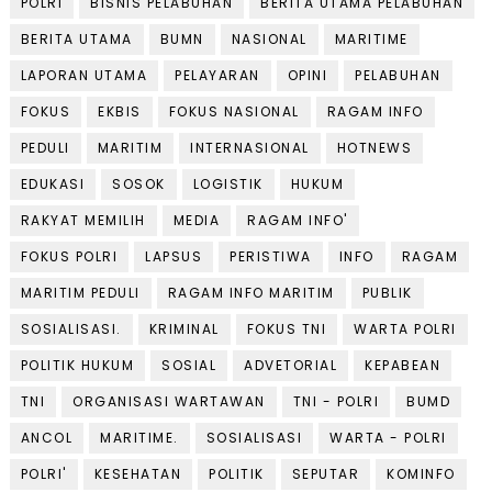
POLRI
BISNIS PELABUHAN
BERITA UTAMA PELABUHAN
BERITA UTAMA
BUMN
NASIONAL
MARITIME
LAPORAN UTAMA
PELAYARAN
OPINI
PELABUHAN
FOKUS
EKBIS
FOKUS NASIONAL
RAGAM INFO
PEDULI
MARITIM
INTERNASIONAL
HOTNEWS
EDUKASI
SOSOK
LOGISTIK
HUKUM
RAKYAT MEMILIH
MEDIA
RAGAM INFO'
FOKUS POLRI
LAPSUS
PERISTIWA
INFO
RAGAM
MARITIM PEDULI
RAGAM INFO MARITIM
PUBLIK
SOSIALISASI.
KRIMINAL
FOKUS TNI
WARTA POLRI
POLITIK HUKUM
SOSIAL
ADVETORIAL
KEPABEAN
TNI
ORGANISASI WARTAWAN
TNI - POLRI
BUMD
ANCOL
MARITIME.
SOSIALISASI
WARTA - POLRI
POLRI'
KESEHATAN
POLITIK
SEPUTAR
KOMINFO