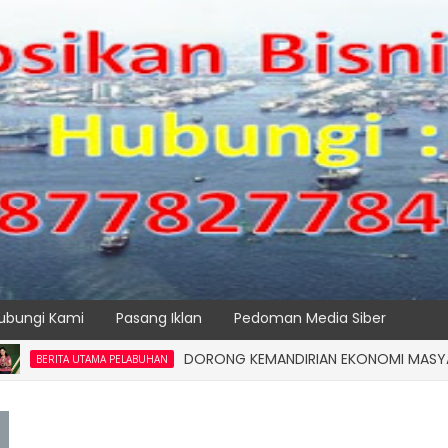
ubungi Kami
Pasang Iklan
Pedoman Media Siber
DORONG KEMANDIRIAN EKONOMI MASYARAKAT PESI
 UTAMA PELABUHAN
SPTP