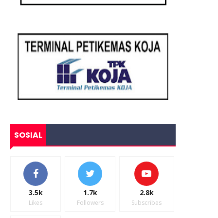
SOSIAL
3.5k
1.7k
2.8k
Likes
Followers
Subscribes