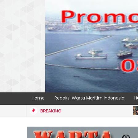
Home
Redaksi Warta Maritim Indonesia
H
BREAKING
BERITA
an Alat Pemindai Peti Kemas Ekspor