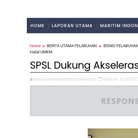
HOME
LAPORAN UTAMA
MARITIM INDON
KULINER
Home
BERITA UTAMA PELABUHAN
BISNIS PELABUHA
Halal UMKM
SPSL Dukung Akselerasi
www.wartamaritimindonesia.com
Oktober 10, 2022
RESPONS