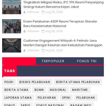
Tingkatkan Mitigasi Risiko, IPC TPK Resmi Perpanjang
Sinergi Hukum Bersama Kejari Jakut
Unknown
Aug 06, 2026
Enam Pelabuhan ASDP Resmi Terapkan Standar
Baru Keselamatan Nasional
Unknown
Aug 06, 2026
Customer Engagement Wilayah 4: Pelindo Jasa
Maritim Dengar Keluhan dan Kebutuhan Pelanggan
Unknown
Aug 05, 2026
TERPOPULER
FOKUS TNI
TAGS
POLRI
BISNIS PELABUHAN
BERITA UTAMA PELABUHAN
BERITA UTAMA
BUMN
NASIONAL
MARITIME
LAPORAN UTAMA
PELAYARAN
OPINI
PELABUHAN
FOKUS
EKBIS
FOKUS NASIONAL
RAGAM INFO