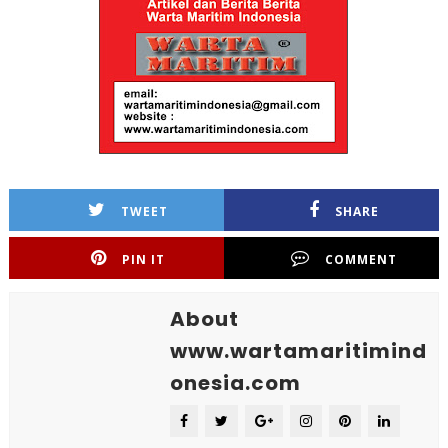
TWEET
SHARE
PIN IT
COMMENT
About
www.wartamaritimind
onesia.com