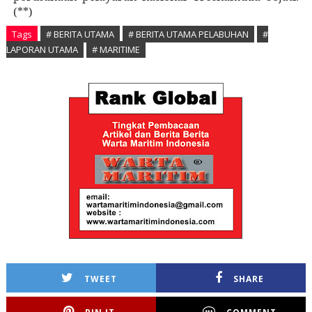
(**)
Tags
# BERITA UTAMA
# BERITA UTAMA PELABUHAN
#
LAPORAN UTAMA
# MARITIME
TWEET
SHARE