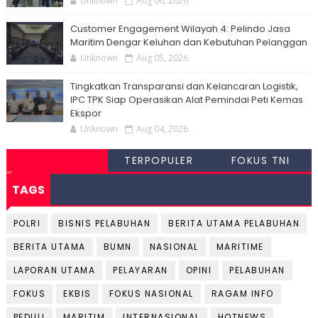
Unknown
Aug 06, 2026
Customer Engagement Wilayah 4: Pelindo Jasa
Maritim Dengar Keluhan dan Kebutuhan Pelanggan
Unknown
Aug 05, 2026
Tingkatkan Transparansi dan Kelancaran Logistik,
IPC TPK Siap Operasikan Alat Pemindai Peti Kemas
Ekspor
Unknown
Aug 04, 2026
TERPOPULER
FOKUS TNI
TAGS
POLRI
BISNIS PELABUHAN
BERITA UTAMA PELABUHAN
BERITA UTAMA
BUMN
NASIONAL
MARITIME
LAPORAN UTAMA
PELAYARAN
OPINI
PELABUHAN
FOKUS
EKBIS
FOKUS NASIONAL
RAGAM INFO
PEDULI
MARITIM
INTERNASIONAL
HOTNEWS