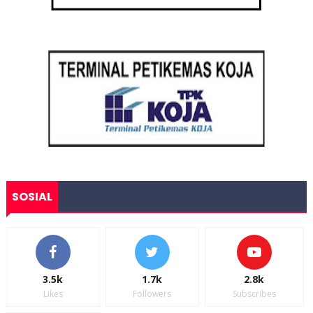
SOSIAL
3.5k
1.7k
2.8k
Likes
Followers
Subscribes