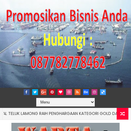
LUK LAMONG RAIH PENGHARGAAN KATEGORI GOLD DALAM AJANG TJS