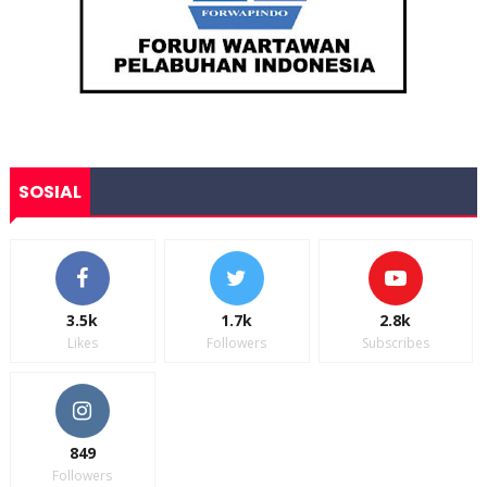
SOSIAL
3.5k
1.7k
2.8k
Likes
Followers
Subscribes
849
Followers