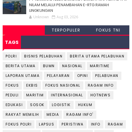
NILAM MELALUI PENAMBAHAN E-RTG RAMAH
LINGKUNGAN
Unknown
Aug 03, 2026
TERPOPULER
FOKUS TNI
TAGS
POLRI
BISNIS PELABUHAN
BERITA UTAMA PELABUHAN
BERITA UTAMA
BUMN
NASIONAL
MARITIME
LAPORAN UTAMA
PELAYARAN
OPINI
PELABUHAN
FOKUS
EKBIS
FOKUS NASIONAL
RAGAM INFO
PEDULI
MARITIM
INTERNASIONAL
HOTNEWS
EDUKASI
SOSOK
LOGISTIK
HUKUM
RAKYAT MEMILIH
MEDIA
RAGAM INFO'
FOKUS POLRI
LAPSUS
PERISTIWA
INFO
RAGAM