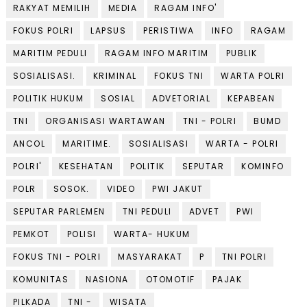
RAKYAT MEMILIH
MEDIA
RAGAM INFO'
FOKUS POLRI
LAPSUS
PERISTIWA
INFO
RAGAM
MARITIM PEDULI
RAGAM INFO MARITIM
PUBLIK
SOSIALISASI.
KRIMINAL
FOKUS TNI
WARTA POLRI
POLITIK HUKUM
SOSIAL
ADVETORIAL
KEPABEAN
TNI
ORGANISASI WARTAWAN
TNI - POLRI
BUMD
ANCOL
MARITIME.
SOSIALISASI
WARTA - POLRI
POLRI'
KESEHATAN
POLITIK
SEPUTAR
KOMINFO
POLR
SOSOK.
VIDEO
PWI JAKUT
SEPUTAR PARLEMEN
TNI PEDULI
ADVET
PWI
PEMKOT
POLISI
WARTA- HUKUM
FOKUS TNI - POLRI
MASYARAKAT
P
TNI POLRI
KOMUNITAS
NASIONA
OTOMOTIF
PAJAK
PILKADA
TNI -
WISATA