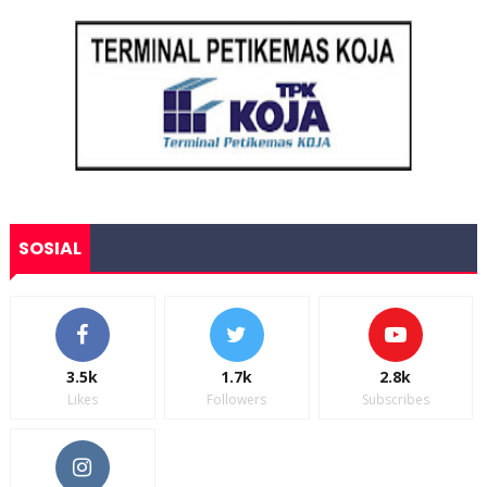
SOSIAL
3.5k
1.7k
2.8k
Likes
Followers
Subscribes