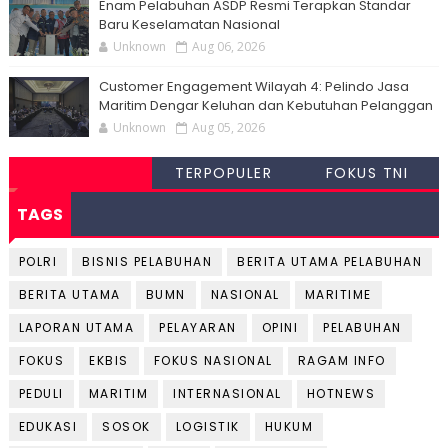
Enam Pelabuhan ASDP Resmi Terapkan Standar
Baru Keselamatan Nasional
Unknown
Aug 06, 2026
Customer Engagement Wilayah 4: Pelindo Jasa
Maritim Dengar Keluhan dan Kebutuhan Pelanggan
Unknown
Aug 05, 2026
TERPOPULER
FOKUS TNI
TAGS
POLRI
BISNIS PELABUHAN
BERITA UTAMA PELABUHAN
BERITA UTAMA
BUMN
NASIONAL
MARITIME
LAPORAN UTAMA
PELAYARAN
OPINI
PELABUHAN
FOKUS
EKBIS
FOKUS NASIONAL
RAGAM INFO
PEDULI
MARITIM
INTERNASIONAL
HOTNEWS
EDUKASI
SOSOK
LOGISTIK
HUKUM