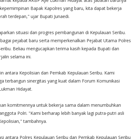
lamat kepada AKBP Ajie Lukman Hidayat atas jabatan barunya
kepemimpinan Bapak Kapolres yang baru, kita dapat bekerja
ah terdepan," ujar Bupati Junaedi.
parkan situasi dan progres pembangunan di Kepulauan Seribu.
ebagai pejabat baru serta memperkenalkan Pejabat Utama Polres
eribu. Beliau mengucapkan terima kasih kepada Bupati dan
alin selama ini.
lin antara Kepolisian dan Pemkab Kepulauan Seribu. Kami
ngga terbangun sinergitas yang kuat dalam Forum Komunikasi
Lukman Hidayat.
kapkan komitmennya untuk bekerja sama dalam menumbuhkan
ggota Polri. "Kami berharap lebih banyak lagi putra-putri asli
Kepolisian," tambahnya.
si antara Polres Kepulauan Seribu dan Pemkab Kepulauan Seribu