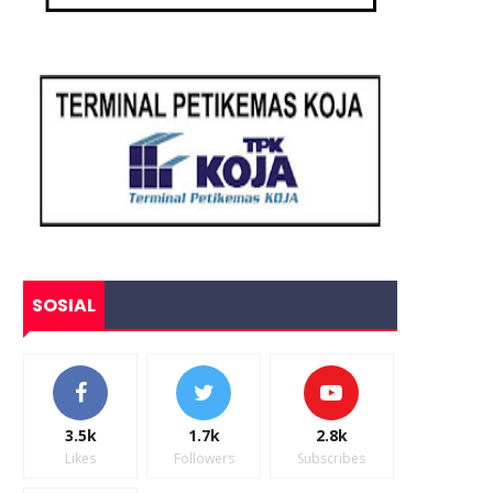
SOSIAL
3.5k
1.7k
2.8k
Likes
Followers
Subscribes