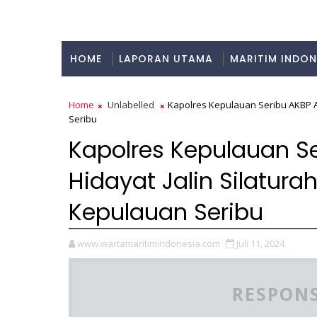
HOME
LAPORAN UTAMA
MARITIM INDON
KULINER
Home
Unlabelled
Kapolres Kepulauan Seribu AKBP A
Seribu
Kapolres Kepulauan S
Hidayat Jalin Silatur
Kepulauan Seribu
www.wartamaritimindonesia.com
Juli 11, 2024
RESPONS