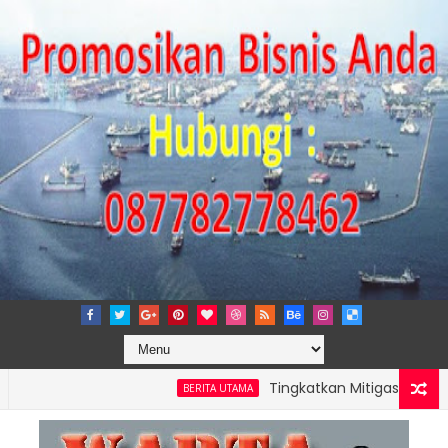
Tingkatkan Mitigasi Risiko, IPC 
BERITA UTAMA
NG PERKUAT KAPASITAS TPK NILAM MELALUI PENAMBAHAN E-RTG R