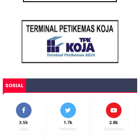
SOSIAL
3.5k
1.7k
2.8k
Likes
Followers
Subscribes