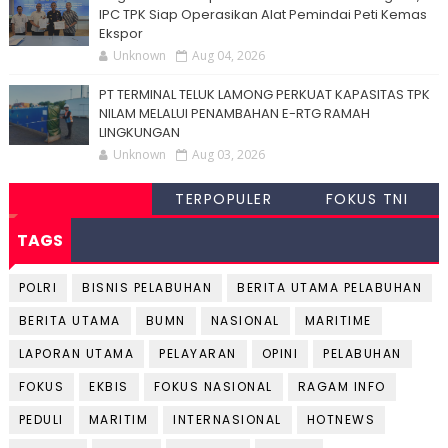
IPC TPK Siap Operasikan Alat Pemindai Peti Kemas
Ekspor
Unknown
Aug 04, 2026
PT TERMINAL TELUK LAMONG PERKUAT KAPASITAS TPK
NILAM MELALUI PENAMBAHAN E-RTG RAMAH
LINGKUNGAN
Unknown
Aug 03, 2026
TERPOPULER
FOKUS TNI
TAGS
POLRI
BISNIS PELABUHAN
BERITA UTAMA PELABUHAN
BERITA UTAMA
BUMN
NASIONAL
MARITIME
LAPORAN UTAMA
PELAYARAN
OPINI
PELABUHAN
FOKUS
EKBIS
FOKUS NASIONAL
RAGAM INFO
PEDULI
MARITIM
INTERNASIONAL
HOTNEWS