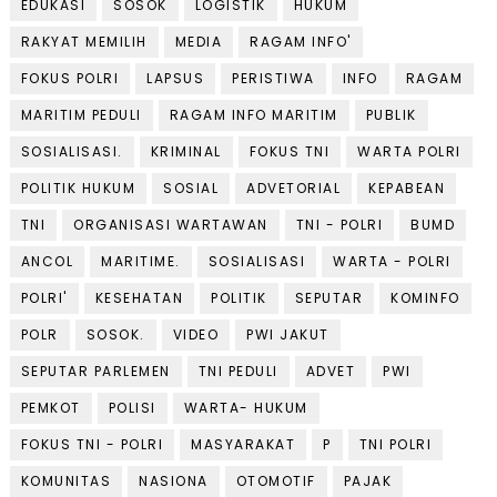
EDUKASI
SOSOK
LOGISTIK
HUKUM
RAKYAT MEMILIH
MEDIA
RAGAM INFO'
FOKUS POLRI
LAPSUS
PERISTIWA
INFO
RAGAM
MARITIM PEDULI
RAGAM INFO MARITIM
PUBLIK
SOSIALISASI.
KRIMINAL
FOKUS TNI
WARTA POLRI
POLITIK HUKUM
SOSIAL
ADVETORIAL
KEPABEAN
TNI
ORGANISASI WARTAWAN
TNI - POLRI
BUMD
ANCOL
MARITIME.
SOSIALISASI
WARTA - POLRI
POLRI'
KESEHATAN
POLITIK
SEPUTAR
KOMINFO
POLR
SOSOK.
VIDEO
PWI JAKUT
SEPUTAR PARLEMEN
TNI PEDULI
ADVET
PWI
PEMKOT
POLISI
WARTA- HUKUM
FOKUS TNI - POLRI
MASYARAKAT
P
TNI POLRI
KOMUNITAS
NASIONA
OTOMOTIF
PAJAK