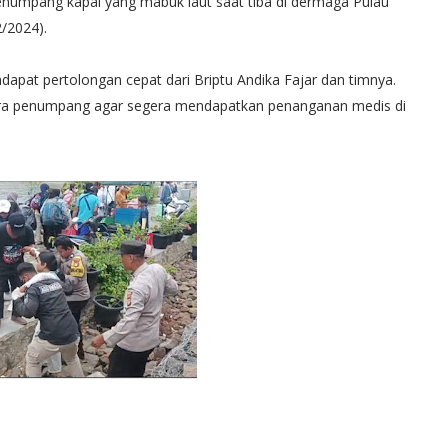
enumpang kapal yang mabuk laut saat tiba di dermaga Pulau
/2024).
apat pertolongan cepat dari Briptu Andika Fajar dan timnya.
ara penumpang agar segera mendapatkan penanganan medis di