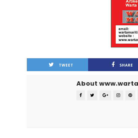
TWEET
SHARE
About www.warta