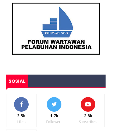
SOSIAL
3.5k
1.7k
2.8k
Likes
Followers
Subscribes