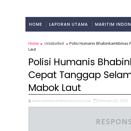
HOME
LAPORAN UTAMA
MARITIM INDON
KULINER
Home
Unlabelled
Polisi Humanis Bhabinkamtibmas
Laut
Polisi Humanis Bhabi
Cepat Tanggap Sela
Mabok Laut
www.wartamaritimindonesia.com
Februari 03, 2024
RESPONS