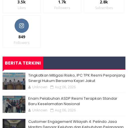
3.5k
1.7k
2.8k
Likes
Followers
Subscribes
849
Followers
BERITA TERKINI
Tingkatkan Mitigasi Risiko, IPC TPK Resmi Perpanjang
Sinergi Hukum Bersama Kejari Jakut
Unknown
Aug 06, 2026
Enam Pelabuhan ASDP Resmi Terapkan Standar
Baru Keselamatan Nasional
Unknown
Aug 06, 2026
Customer Engagement Wilayah 4: Pelindo Jasa
Maritim Dengar Keluhan dan Kebutuhan Pelanggan