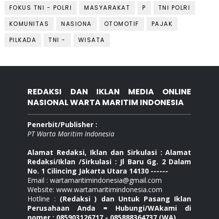
FOKUS TNI - POLRI
MASYARAKAT
P
TNI POLRI
KOMUNITAS
NASIONA
OTOMOTIF
PAJAK
PILKADA
TNI -
WISATA
REDAKSI DAN IKLAN MEDIA ONLINE
NASIONAL WARTA MARITIM INDONESIA
Penerbit/Publisher :
PT Warta Maritim Indonesia
Alamat Redaksi, Iklan dan Sirkulasi : Alamat
Redaksi/Iklan /Sirkulasi : Jl Baru Gg. 2 Dalam
No. 1 Cilincing Jakarta Utara 14130 ------
Email : wartamaritimindonesia@gmail.com
Website: www.wartamaritimindonesia.com
Hotline :
(Redaksi ) dan Untuk Pasang Iklan
Perusahaan Anda = Hubungi/WAkami di
nomer : 085903126717 - 085888364737 (WA)