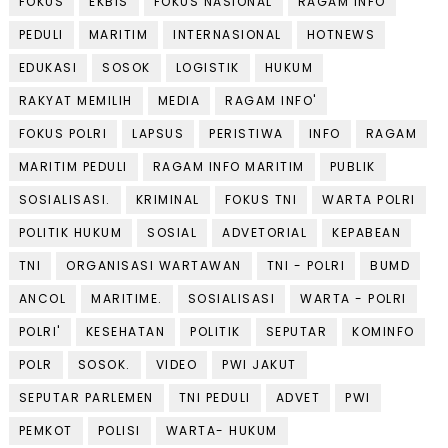
FOKUS
EKBIS
FOKUS NASIONAL
RAGAM INFO
PEDULI
MARITIM
INTERNASIONAL
HOTNEWS
EDUKASI
SOSOK
LOGISTIK
HUKUM
RAKYAT MEMILIH
MEDIA
RAGAM INFO'
FOKUS POLRI
LAPSUS
PERISTIWA
INFO
RAGAM
MARITIM PEDULI
RAGAM INFO MARITIM
PUBLIK
SOSIALISASI.
KRIMINAL
FOKUS TNI
WARTA POLRI
POLITIK HUKUM
SOSIAL
ADVETORIAL
KEPABEAN
TNI
ORGANISASI WARTAWAN
TNI - POLRI
BUMD
ANCOL
MARITIME.
SOSIALISASI
WARTA - POLRI
POLRI'
KESEHATAN
POLITIK
SEPUTAR
KOMINFO
POLR
SOSOK.
VIDEO
PWI JAKUT
SEPUTAR PARLEMEN
TNI PEDULI
ADVET
PWI
PEMKOT
POLISI
WARTA- HUKUM