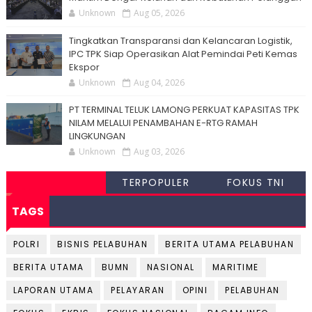
Unknown
Aug 05, 2026
Tingkatkan Transparansi dan Kelancaran Logistik,
IPC TPK Siap Operasikan Alat Pemindai Peti Kemas
Ekspor
Unknown
Aug 04, 2026
PT TERMINAL TELUK LAMONG PERKUAT KAPASITAS TPK
NILAM MELALUI PENAMBAHAN E-RTG RAMAH
LINGKUNGAN
Unknown
Aug 03, 2026
TERPOPULER
FOKUS TNI
TAGS
POLRI
BISNIS PELABUHAN
BERITA UTAMA PELABUHAN
BERITA UTAMA
BUMN
NASIONAL
MARITIME
LAPORAN UTAMA
PELAYARAN
OPINI
PELABUHAN