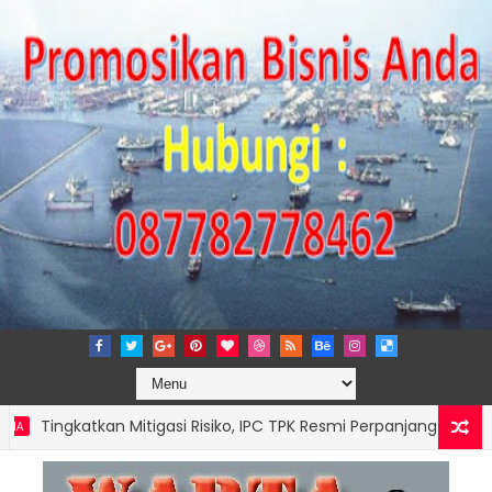
ngkatkan Mitigasi Risiko, IPC TPK Resmi Perpanjang Sinergi Huku