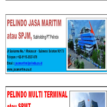
SPJM
SPMT