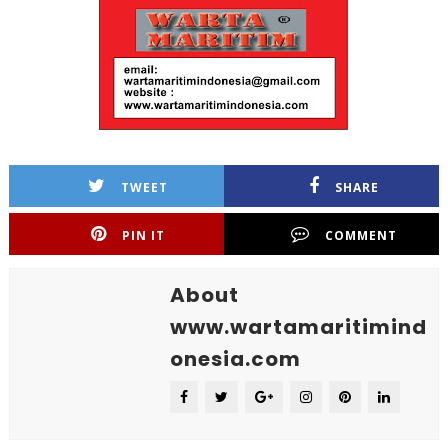
TWEET
SHARE
PIN IT
COMMENT
About
www.wartamaritimind
onesia.com