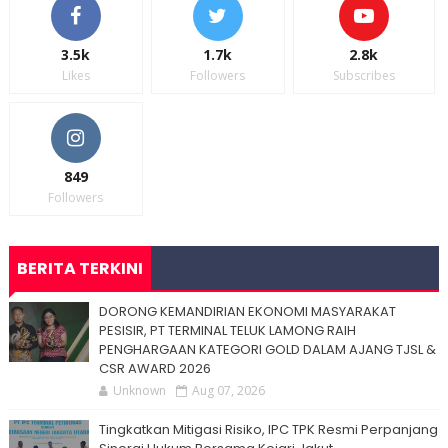
3.5k
1.7k
2.8k
Likes
Followers
Subscribes
849
Followers
BERITA TERKINI
DORONG KEMANDIRIAN EKONOMI MASYARAKAT
PESISIR, PT TERMINAL TELUK LAMONG RAIH
PENGHARGAAN KATEGORI GOLD DALAM AJANG TJSL &
CSR AWARD 2026
Unknown
Aug 07, 2026
Tingkatkan Mitigasi Risiko, IPC TPK Resmi Perpanjang