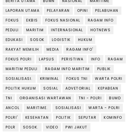
BERITA UTAMA
BUMN
NASIONAL
MARITIME
LAPORAN UTAMA
PELAYARAN
OPINI
PELABUHAN
FOKUS
EKBIS
FOKUS NASIONAL
RAGAM INFO
PEDULI
MARITIM
INTERNASIONAL
HOTNEWS
EDUKASI
SOSOK
LOGISTIK
HUKUM
RAKYAT MEMILIH
MEDIA
RAGAM INFO'
FOKUS POLRI
LAPSUS
PERISTIWA
INFO
RAGAM
MARITIM PEDULI
RAGAM INFO MARITIM
PUBLIK
SOSIALISASI.
KRIMINAL
FOKUS TNI
WARTA POLRI
POLITIK HUKUM
SOSIAL
ADVETORIAL
KEPABEAN
TNI
ORGANISASI WARTAWAN
TNI - POLRI
BUMD
ANCOL
MARITIME.
SOSIALISASI
WARTA - POLRI
POLRI'
KESEHATAN
POLITIK
SEPUTAR
KOMINFO
POLR
SOSOK.
VIDEO
PWI JAKUT