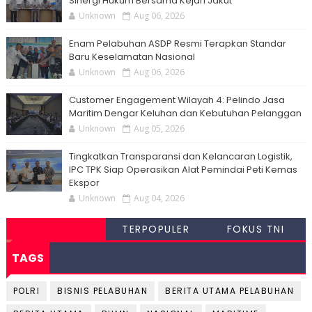
Sinergi Hukum Bersama Kejari Jakut
Unknown
Aug 06, 2026
Enam Pelabuhan ASDP Resmi Terapkan Standar
Baru Keselamatan Nasional
Unknown
Aug 06, 2026
Customer Engagement Wilayah 4: Pelindo Jasa
Maritim Dengar Keluhan dan Kebutuhan Pelanggan
Unknown
Aug 05, 2026
Tingkatkan Transparansi dan Kelancaran Logistik,
IPC TPK Siap Operasikan Alat Pemindai Peti Kemas
Ekspor
Unknown
Aug 04, 2026
TERPOPULER
FOKUS TNI
TAGS
POLRI
BISNIS PELABUHAN
BERITA UTAMA PELABUHAN