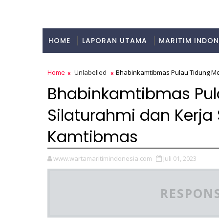
HOME
LAPORAN UTAMA
MARITIM INDON
KULINER
Home
Unlabelled
Bhabinkamtibmas Pulau Tidung Me
Bhabinkamtibmas Pu
Silaturahmi dan Kerj
Kamtibmas
www.wartamaritimindonesia.com
Juli 01, 2023
RESPONS