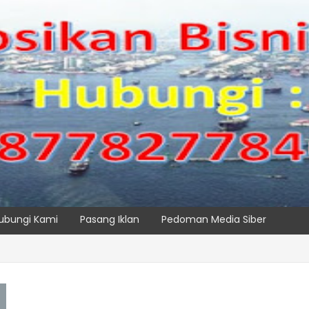
ubungi Kami
Pasang Iklan
Pedoman Media Siber
, IPC TPK Siap Operasikan Alat Pemindai Peti Kemas Ekspor
SPTP