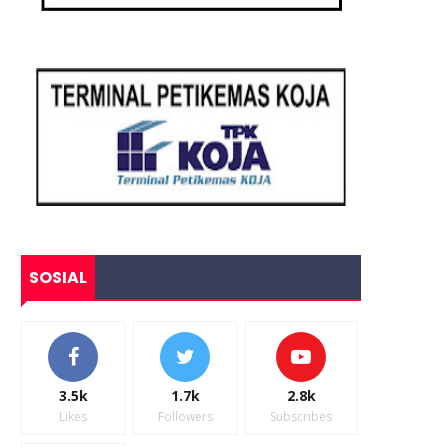
SOSIAL
3.5k
1.7k
2.8k
Likes
Followers
Subscribes