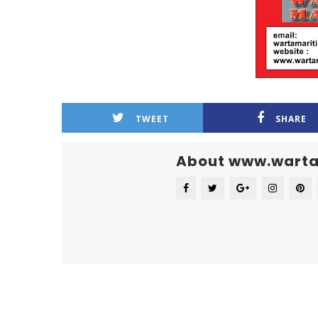
TWEET
SHARE
About www.warta