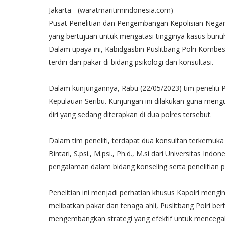
Jakarta - (waratmaritimindonesia.com)
Pusat Penelitian dan Pengembangan Kepolisian Negara 
yang bertujuan untuk mengatasi tingginya kasus bunuh 
Dalam upaya ini, Kabidgasbin Puslitbang Polri Kombesp
terdiri dari pakar di bidang psikologi dan konsultasi.
Dalam kunjungannya, Rabu (22/05/2023) tim peneliti P
Kepulauan Seribu. Kunjungan ini dilakukan guna meng
diri yang sedang diterapkan di dua polres tersebut.
Dalam tim peneliti, terdapat dua konsultan terkemuka 
Bintari, S.psi., M.psi., Ph.d., M.si dari Universitas I
pengalaman dalam bidang konseling serta penelitian ps
Penelitian ini menjadi perhatian khusus Kapolri mengin
melibatkan pakar dan tenaga ahli, Puslitbang Polri be
mengembangkan strategi yang efektif untuk mencegah 