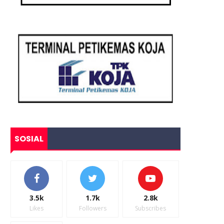
SOSIAL
3.5k
1.7k
2.8k
Likes
Followers
Subscribes