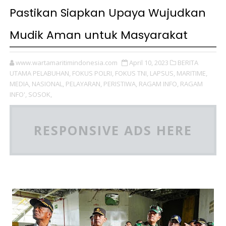
Pastikan Siapkan Upaya Wujudkan
Mudik Aman untuk Masyarakat
www.wartamaritimindonesia.com
April 10, 2023
BERITA
UTAMA PELABUHAN,
FOKUS POLRI,
FOKUS TNI,
LAPSUS,
MARITIME,
MEDIA,
NASIONAL,
PELAYARAN,
PERISTIWA,
RAGAM INFO,
RAGAM
INFO',
SOSOK,
RESPONSIVE ADS HERE