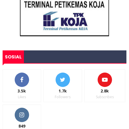
SOSIAL
3.5k
1.7k
2.8k
Likes
Followers
Subscribes
849