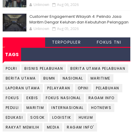
Unknown
Aug 06, 2026
Customer Engagement Wilayah 4: Pelindo Jasa
Maritim Dengar Keluhan dan Kebutuhan Pelanggan
Unknown
Aug 05, 2026
TERPOPULER
FOKUS TNI
TAGS
POLRI
BISNIS PELABUHAN
BERITA UTAMA PELABUHAN
BERITA UTAMA
BUMN
NASIONAL
MARITIME
LAPORAN UTAMA
PELAYARAN
OPINI
PELABUHAN
FOKUS
EKBIS
FOKUS NASIONAL
RAGAM INFO
PEDULI
MARITIM
INTERNASIONAL
HOTNEWS
EDUKASI
SOSOK
LOGISTIK
HUKUM
RAKYAT MEMILIH
MEDIA
RAGAM INFO'