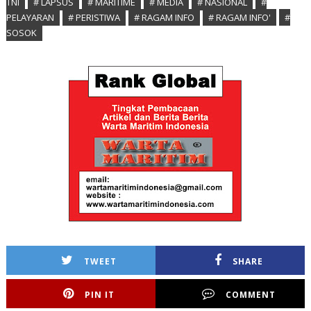
TNI
# LAPSUS
# MARITIME
# MEDIA
# NASIONAL
#
PELAYARAN
# PERISTIWA
# RAGAM INFO
# RAGAM INFO'
#
SOSOK
TWEET
SHARE
PIN IT
COMMENT