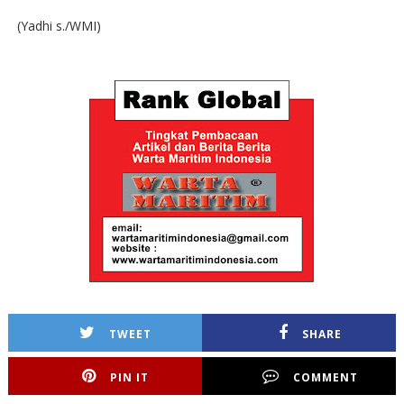
(Yadhi s./WMI)
TWEET
SHARE
PIN IT
COMMENT