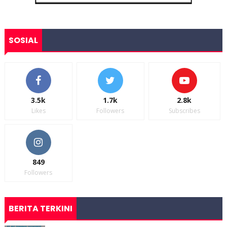
SOSIAL
3.5k
1.7k
2.8k
Likes
Followers
Subscribes
849
Followers
BERITA TERKINI