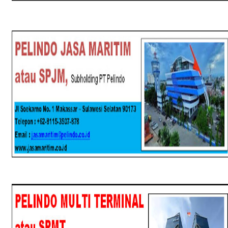
SPJM
SPMT