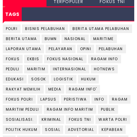
TERPOPULER
FOKUS TNI
TAGS
POLRI
BISNIS PELABUHAN
BERITA UTAMA PELABUHAN
BERITA UTAMA
BUMN
NASIONAL
MARITIME
LAPORAN UTAMA
PELAYARAN
OPINI
PELABUHAN
FOKUS
EKBIS
FOKUS NASIONAL
RAGAM INFO
PEDULI
MARITIM
INTERNASIONAL
HOTNEWS
EDUKASI
SOSOK
LOGISTIK
HUKUM
RAKYAT MEMILIH
MEDIA
RAGAM INFO'
FOKUS POLRI
LAPSUS
PERISTIWA
INFO
RAGAM
MARITIM PEDULI
RAGAM INFO MARITIM
PUBLIK
SOSIALISASI.
KRIMINAL
FOKUS TNI
WARTA POLRI
POLITIK HUKUM
SOSIAL
ADVETORIAL
KEPABEAN