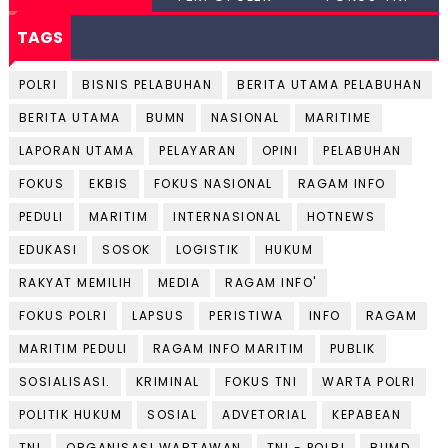
TAGS
POLRI
BISNIS PELABUHAN
BERITA UTAMA PELABUHAN
BERITA UTAMA
BUMN
NASIONAL
MARITIME
LAPORAN UTAMA
PELAYARAN
OPINI
PELABUHAN
FOKUS
EKBIS
FOKUS NASIONAL
RAGAM INFO
PEDULI
MARITIM
INTERNASIONAL
HOTNEWS
EDUKASI
SOSOK
LOGISTIK
HUKUM
RAKYAT MEMILIH
MEDIA
RAGAM INFO'
FOKUS POLRI
LAPSUS
PERISTIWA
INFO
RAGAM
MARITIM PEDULI
RAGAM INFO MARITIM
PUBLIK
SOSIALISASI.
KRIMINAL
FOKUS TNI
WARTA POLRI
POLITIK HUKUM
SOSIAL
ADVETORIAL
KEPABEAN
TNI
ORGANISASI WARTAWAN
TNI - POLRI
BUMD