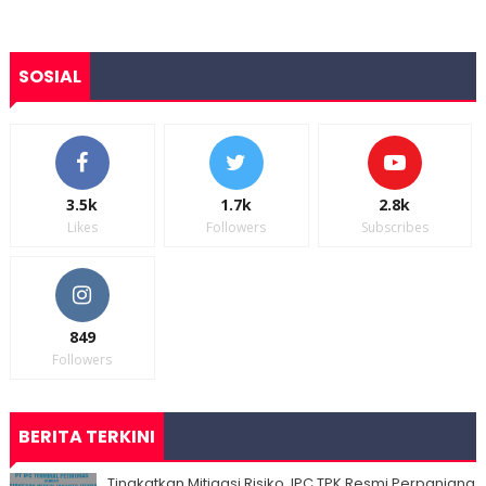
SOSIAL
3.5k
1.7k
2.8k
Likes
Followers
Subscribes
849
Followers
BERITA TERKINI
Tingkatkan Mitigasi Risiko, IPC TPK Resmi Perpanjang