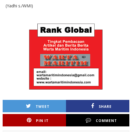
(Yadhi s./WMI)
TWEET
SHARE
PIN IT
COMMENT