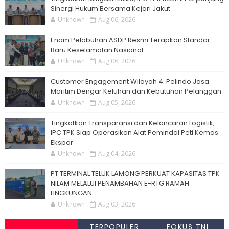
Sinergi Hukum Bersama Kejari Jakut
Unknown
Aug 06, 2026
Enam Pelabuhan ASDP Resmi Terapkan Standar
Baru Keselamatan Nasional
Unknown
Aug 06, 2026
Customer Engagement Wilayah 4: Pelindo Jasa
Maritim Dengar Keluhan dan Kebutuhan Pelanggan
Unknown
Aug 05, 2026
Tingkatkan Transparansi dan Kelancaran Logistik,
IPC TPK Siap Operasikan Alat Pemindai Peti Kemas
Ekspor
Unknown
Aug 04, 2026
PT TERMINAL TELUK LAMONG PERKUAT KAPASITAS TPK
NILAM MELALUI PENAMBAHAN E-RTG RAMAH
LINGKUNGAN
Unknown
Aug 03, 2026
TERPOPULER
FOKUS TNI