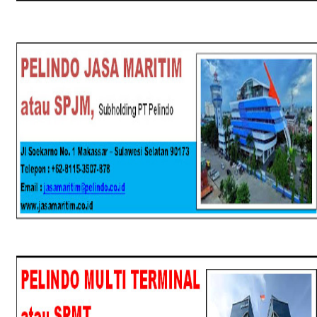
SPJM
SPMT