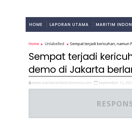
HOME
LAPORAN UTAMA
MARITIM INDON
KULINER
Home
Unlabelled
Sempat terjadi kericuhan, namun 
Sempat terjadi keric
demo di Jakarta berl
www.wartamaritimindonesia.com
September 12, 202
RESPONS