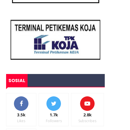
SOSIAL
3.5k
1.7k
2.8k
Likes
Followers
Subscribes