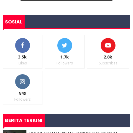
SOSIAL
3.5k
1.7k
2.8k
Likes
Followers
Subscribes
849
Followers
BERITA TERKINI