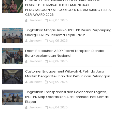
DORONG KEMANDIRIAN EKONOMI MASYARAKAT
PESISIR, PT TERMINAL TELUK LAMONG RAIH
PENGHARGAAN KATEGORI GOLD DALAM AJANG TJSL &
CSR AWARD 2026
Unknown
Aug 07, 2026
Tingkatkan Mitigasi Risiko, IPC TPK Resmi Perpanjang
Sinergi Hukum Bersama Kejari Jakut
Unknown
Aug 06, 2026
Enam Pelabuhan ASDP Resmi Terapkan Standar
Baru Keselamatan Nasional
Unknown
Aug 06, 2026
Customer Engagement Wilayah 4: Pelindo Jasa
Maritim Dengar Keluhan dan Kebutuhan Pelanggan
Unknown
Aug 05, 2026
Tingkatkan Transparansi dan Kelancaran Logistik,
IPC TPK Siap Operasikan Alat Pemindai Peti Kemas
Ekspor
Unknown
Aug 04, 2026