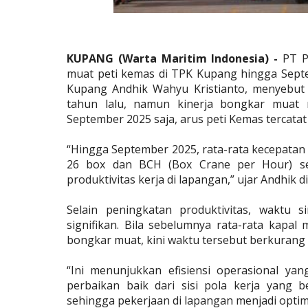
KUPANG (Warta Maritim Indonesia) -
PT Pe
muat peti kemas di TPK Kupang hingga Sept
Kupang Andhik Wahyu Kristianto, menyebut k
tahun lalu, namun kinerja bongkar muat 
September 2025 saja, arus peti Kemas tercata
“Hingga September 2025, rata-rata kecepatan 
26 box dan BCH (Box Crane per Hour) se
produktivitas kerja di lapangan,” ujar Andhik d
Selain peningkatan produktivitas, waktu 
signifikan. Bila sebelumnya rata-rata kapa
bongkar muat, kini waktu tersebut berkurang 
“Ini menunjukkan efisiensi operasional ya
perbaikan baik dari sisi pola kerja yang b
sehingga pekerjaan di lapangan menjadi optima