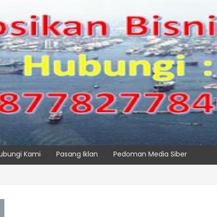
ubungi Kami
Pasang Iklan
Pedoman Media Siber
BER
SPTP