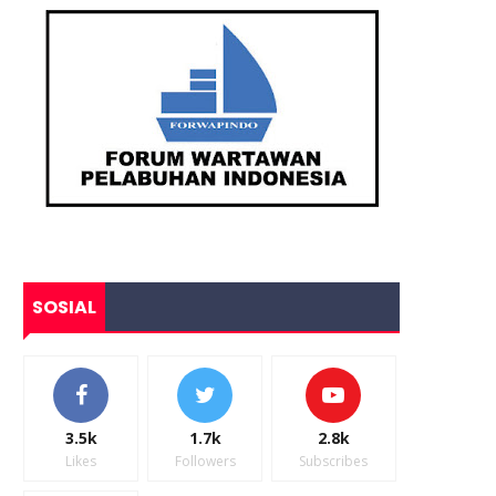
SOSIAL
3.5k
1.7k
2.8k
Likes
Followers
Subscribes