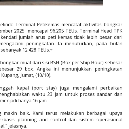
lindo Terminal Petikemas mencatat aktivitas bongkar
ember 2025 mencapai 96.205 TEUs. Terminal Head TPK
endati jumlah arus peti kemas tidak lebih besar dari
mengalami peningkatan. Ia menuturkan, pada bulan
t sebanyak 12.428 TEUs.+
bongkar muat dari sisi BSH (Box per Ship Hour) sebesar
besar 29 box. Angka ini menunjukkan peningkatan
i Kupang, Jumat, (10/10).
singgah kapal (port stay) juga mengalami perbaikan
l menghabiskan waktu 23 jam untuk proses sandar dan
menjadi hanya 16 jam.
ng makin baik. Kami terus melakukan berbagai upaya
erbasis planning and control dan sistem operasional
l,” jelasnya.