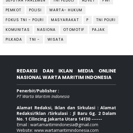
SEPUTAR PARLEMEN
TNI PEDULI
ADVET
PWI
PEMKOT
POLISI
WARTA- HUKUM
FOKUS TNI - POLRI
MASYARAKAT
P
TNI POLRI
KOMUNITAS
NASIONA
OTOMOTIF
PAJAK
PILKADA
TNI -
WISATA
REDAKSI DAN IKLAN MEDIA ONLINE
NASIONAL WARTA MARITIM INDONESIA
Penerbit/Publisher :
PT Warta Maritim Indonesia
Alamat Redaksi, Iklan dan Sirkulasi : Alamat
Redaksi/Iklan /Sirkulasi : Jl Baru Gg. 2 Dalam
No. 1 Cilincing Jakarta Utara 14130 ------
Email : wartamaritimindonesia@gmail.com
Website: www.wartamaritimindonesia.com