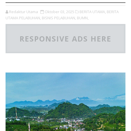
Redaktur Utama
Oktober 03, 2025
BERITA UTAMA,
BERITA
UTAMA PELABUHAN,
BISNIS PELABUHAN,
BUMN,
RESPONSIVE ADS HERE