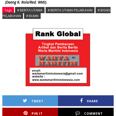
(Daeng R. Rola/Red. WMI).
Tags
# BERITA UTAMA
# BERITA UTAMA PELABUHAN
# BISNIS
PELABUHAN
# BUMN
TWEET
SHARE
PIN IT
COMMENT