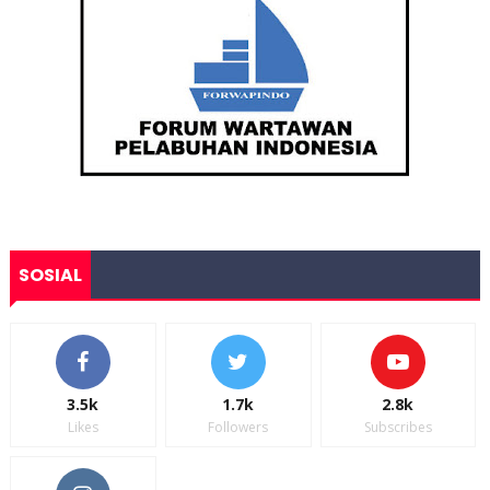
SOSIAL
3.5k
1.7k
2.8k
Likes
Followers
Subscribes