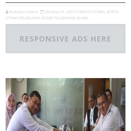
Redaktur Utama
Oktober 01, 2025
BERITA UTAMA,
BERITA
UTAMA PELABUHAN,
BISNIS PELABUHAN,
BUMN,
RESPONSIVE ADS HERE