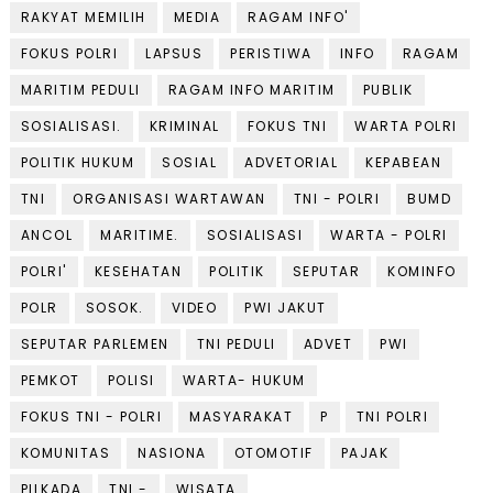
RAKYAT MEMILIH
MEDIA
RAGAM INFO'
FOKUS POLRI
LAPSUS
PERISTIWA
INFO
RAGAM
MARITIM PEDULI
RAGAM INFO MARITIM
PUBLIK
SOSIALISASI.
KRIMINAL
FOKUS TNI
WARTA POLRI
POLITIK HUKUM
SOSIAL
ADVETORIAL
KEPABEAN
TNI
ORGANISASI WARTAWAN
TNI - POLRI
BUMD
ANCOL
MARITIME.
SOSIALISASI
WARTA - POLRI
POLRI'
KESEHATAN
POLITIK
SEPUTAR
KOMINFO
POLR
SOSOK.
VIDEO
PWI JAKUT
SEPUTAR PARLEMEN
TNI PEDULI
ADVET
PWI
PEMKOT
POLISI
WARTA- HUKUM
FOKUS TNI - POLRI
MASYARAKAT
P
TNI POLRI
KOMUNITAS
NASIONA
OTOMOTIF
PAJAK
PILKADA
TNI -
WISATA