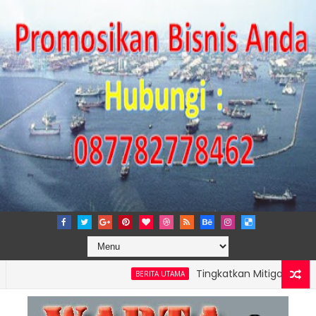
Tingkatkan Mitigasi Risiko, IPC 
BERITA UTAMA
NG PERKUAT KAPASITAS TPK NILAM MELALUI PENAMBAHAN E-RTG R