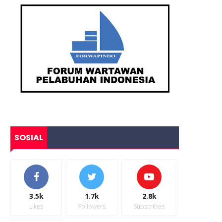
SOSIAL
3.5k
1.7k
2.8k
Likes
Followers
Subscribes