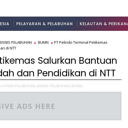
ESIA
PELAYARAN & PELABUHAN
KELAUTAN & PERIKAN
BISNIS PELABUHAN
BUMN
PT Pelindo Terminal Petikemas
an di NTT
etikemas Salurkan Bantuan
dah dan Pendidikan di NTT
A UTAMA PELABUHAN,
BISNIS PELABUHAN,
BUMN,
IVE ADS HERE