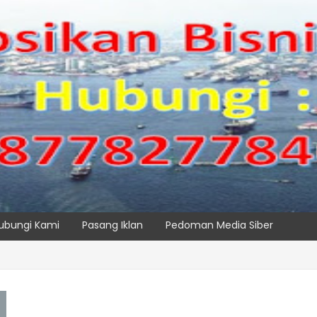
ubungi Kami
Pasang Iklan
Pedoman Media Siber
BER
ENAMBAHAN E-RTG RAMAH LINGKUNGAN
SPTP