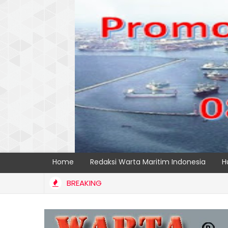
Home
Redaksi Warta Maritim Indonesia
H
BREAKING
ERMINAL TELUK LAMONG PERKUAT KAPASITAS TPK NILAM MELALUI P