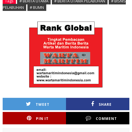
Tags
# BERITA UTAMA
# BERITA UTAMA PELABUHAN
# BISNIS
PELABUHAN
# BUMN
TWEET
SHARE
PIN IT
COMMENT