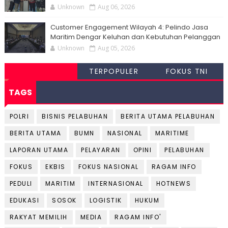
Unknown
Aug 06, 2026
Customer Engagement Wilayah 4: Pelindo Jasa
Maritim Dengar Keluhan dan Kebutuhan Pelanggan
Unknown
Aug 05, 2026
TERPOPULER
FOKUS TNI
TAGS
POLRI
BISNIS PELABUHAN
BERITA UTAMA PELABUHAN
BERITA UTAMA
BUMN
NASIONAL
MARITIME
LAPORAN UTAMA
PELAYARAN
OPINI
PELABUHAN
FOKUS
EKBIS
FOKUS NASIONAL
RAGAM INFO
PEDULI
MARITIM
INTERNASIONAL
HOTNEWS
EDUKASI
SOSOK
LOGISTIK
HUKUM
RAKYAT MEMILIH
MEDIA
RAGAM INFO'