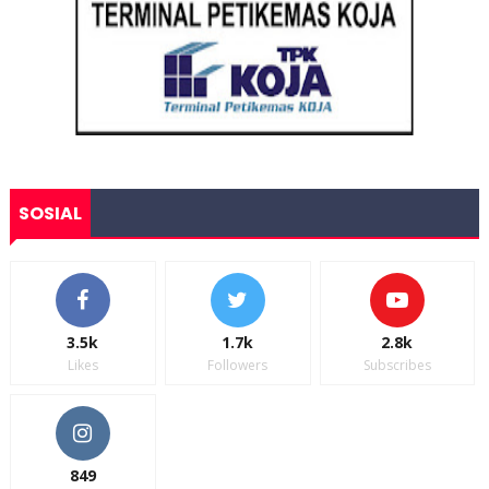
SOSIAL
3.5k
1.7k
2.8k
Likes
Followers
Subscribes
849