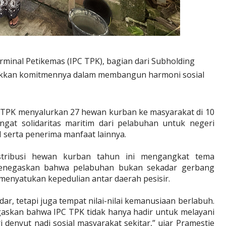
rminal Petikemas (IPC TPK), bagian dari Subholding
jukkan komitmennya dalam membangun harmoni sosial
C TPK menyalurkan 27 hewan kurban ke masyarakat di 10
at solidaritas maritim dari pelabuhan untuk negeri
serta penerima manfaat lainnya.
istribusi hewan kurban tahun ini mengangkat tema
menegaskan bahwa pelabuhan bukan sekadar gerbang
 menyatukan kepedulian antar daerah pesisir.
r, tetapi juga tempat nilai-nilai kemanusiaan berlabuh.
gaskan bahwa IPC TPK tidak hanya hadir untuk melayani
ri denyut nadi sosial masyarakat sekitar,” ujar Pramestie