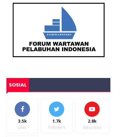
SOSIAL
3.5k
1.7k
2.8k
Likes
Followers
Subscribes