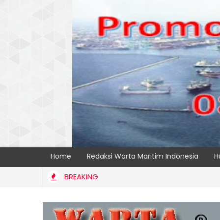
Home
Redaksi Warta Maritim Indonesia
H
BREAKING
NG PERKUAT KAPASITAS TPK NILAM MELALUI PENAMBAHAN E-RTG R