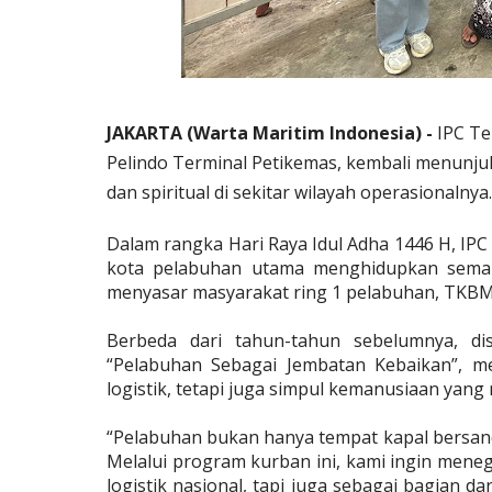
JAKARTA (Warta Maritim Indonesia) -
IPC Te
Pelindo Terminal Petikemas, kembali menun
dan spiritual di sekitar wilayah operasionalnya.
Dalam rangka Hari Raya Idul Adha 1446 H, IP
kota pelabuhan utama menghidupkan semang
menyasar masyarakat ring 1 pelabuhan, TKBM 
Berbeda dari tahun-tahun sebelumnya, d
“Pelabuhan Sebagai Jembatan Kebaikan”, 
logistik, tetapi juga simpul kemanusiaan yang
“Pelabuhan bukan hanya tempat kapal bersanda
Melalui program kurban ini, kami ingin mene
logistik nasional, tapi juga sebagai bagian da