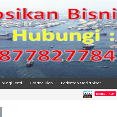
ubungi Kami
Pasang Iklan
Pedoman Media Siber
Tingkatka
BERITA UTAMA
AMAH LINGKUNGAN
SPTP