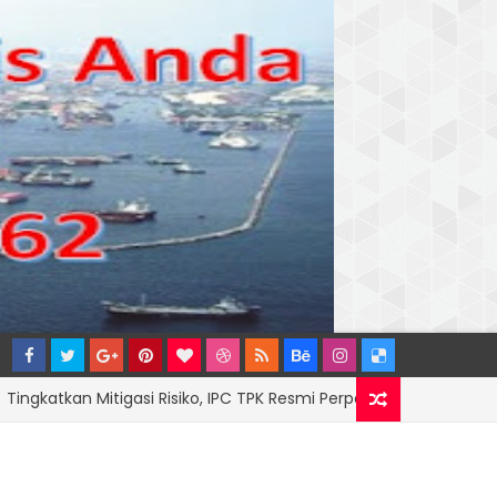
n Mitigasi Risiko, IPC TPK Resmi Perpanjang Sinergi Hukum Bersam