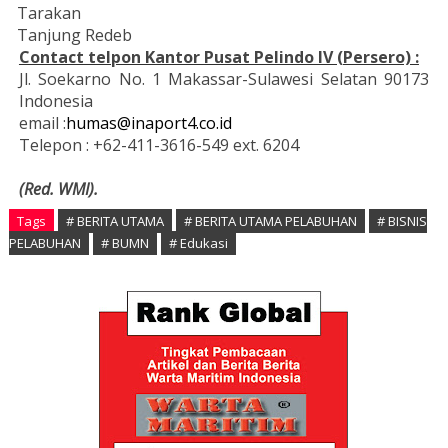
Tarakan
Tanjung Redeb
Contact telpon Kantor Pusat Pelindo IV (Persero) :
Jl. Soekarno No. 1 Makassar-Sulawesi Selatan 90173
Indonesia
email :
humas@inaport4.co.id
Telepon : +62-411-3616-549 ext. 6204
(Red. WMI).
Tags
# BERITA UTAMA
# BERITA UTAMA PELABUHAN
# BISNIS
PELABUHAN
# BUMN
# Edukasi