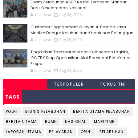
Enam Pelabuhan ASDP Resmi Terapkan Standar
Baru Keselamatan Nasional
Unknown
Aug 06, 2026
Customer Engagement Wilayah 4: Pelindo Jasa
Maritim Dengar Keluhan dan Kebutuhan Pelanggan
Unknown
Aug 05, 2026
Tingkatkan Transparansi dan Kelancaran Logistik,
IPC TPK Siap Operasikan Alat Pemindai Peti Kemas
Ekspor
Unknown
Aug 04, 2026
TERPOPULER
FOKUS TNI
TAGS
POLRI
BISNIS PELABUHAN
BERITA UTAMA PELABUHAN
BERITA UTAMA
BUMN
NASIONAL
MARITIME
LAPORAN UTAMA
PELAYARAN
OPINI
PELABUHAN