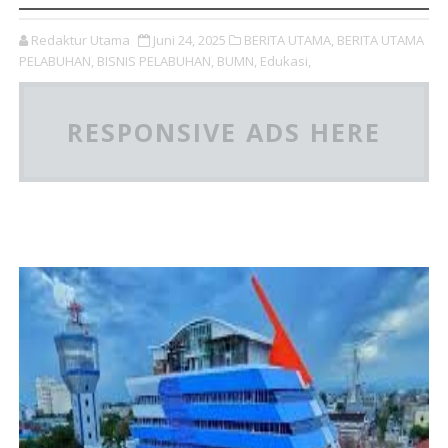
Redaktur Utama
Juni 24, 2025
BERITA UTAMA,
BERITA UTAMA
PELABUHAN,
BISNIS PELABUHAN,
BUMN,
Edukasi,
RESPONSIVE ADS HERE