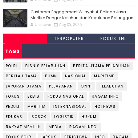
Customer Engagement Wilayah 4: Pelindo Jasa
Maritim Dengar Keluhan dan Kebutuhan Pelanggan
Unknown
Aug 05, 2026
TERPOPULER
FOKUS TNI
TAGS
POLRI
BISNIS PELABUHAN
BERITA UTAMA PELABUHAN
BERITA UTAMA
BUMN
NASIONAL
MARITIME
LAPORAN UTAMA
PELAYARAN
OPINI
PELABUHAN
FOKUS
EKBIS
FOKUS NASIONAL
RAGAM INFO
PEDULI
MARITIM
INTERNASIONAL
HOTNEWS
EDUKASI
SOSOK
LOGISTIK
HUKUM
RAKYAT MEMILIH
MEDIA
RAGAM INFO'
FOKUS POLRI
LAPSUS
PERISTIWA
INFO
RAGAM