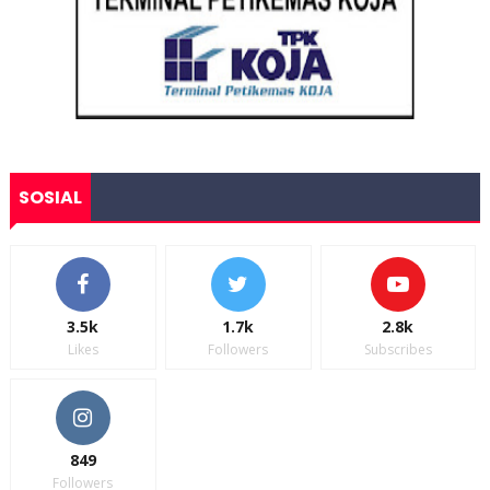
SOSIAL
3.5k
1.7k
2.8k
Likes
Followers
Subscribes
849
Followers