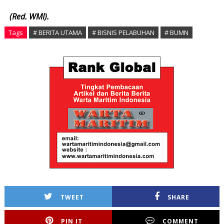
(Red. WMI).
Tags
# BERITA UTAMA
# BISNIS PELABUHAN
# BUMN
TWEET
SHARE
PIN IT
COMMENT