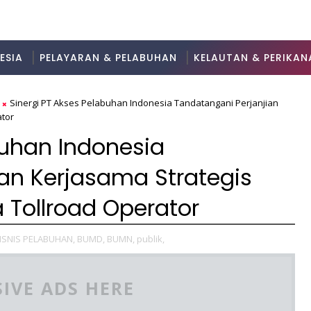
ESIA
PELAYARAN & PELABUHAN
KELAUTAN & PERIKAN
Sinergi PT Akses Pelabuhan Indonesia Tandatangani Perjanjian
ator
buhan Indonesia
an Kerjasama Strategis
Tollroad Operator
ISNIS PELABUHAN,
BUMD,
BUMN,
publik,
IVE ADS HERE