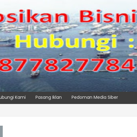
ubungi Kami
Pasang Iklan
Pedoman Media Siber
Maritim Dengar Keluhan dan Kebutuhan Pelanggan
SPTP