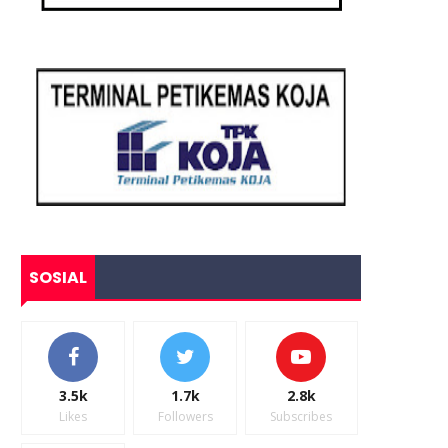
SOSIAL
3.5k
1.7k
2.8k
Likes
Followers
Subscribes