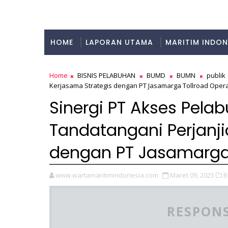
HOME
LAPORAN UTAMA
MARITIM INDON
KULINER
Home
BISNIS PELABUHAN
BUMD
BUMN
publik
Kerjasama Strategis dengan PT Jasamarga Tollroad Oper
Sinergi PT Akses Pela
Tandatangani Perjanji
dengan PT Jasamarga 
www.wartamaritimindonesia.com
Maret 09, 2025
B
RESPONS