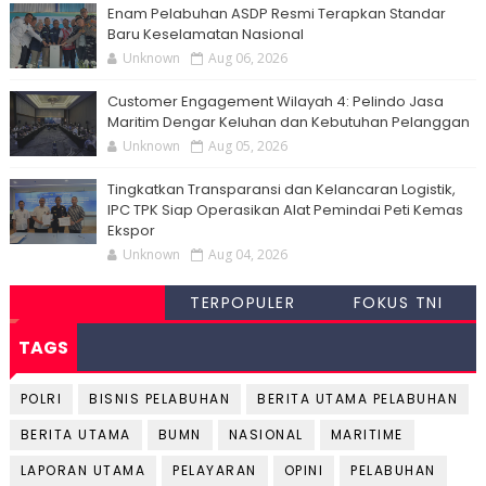
Enam Pelabuhan ASDP Resmi Terapkan Standar
Baru Keselamatan Nasional
Unknown
Aug 06, 2026
Customer Engagement Wilayah 4: Pelindo Jasa
Maritim Dengar Keluhan dan Kebutuhan Pelanggan
Unknown
Aug 05, 2026
Tingkatkan Transparansi dan Kelancaran Logistik,
IPC TPK Siap Operasikan Alat Pemindai Peti Kemas
Ekspor
Unknown
Aug 04, 2026
TERPOPULER
FOKUS TNI
TAGS
POLRI
BISNIS PELABUHAN
BERITA UTAMA PELABUHAN
BERITA UTAMA
BUMN
NASIONAL
MARITIME
LAPORAN UTAMA
PELAYARAN
OPINI
PELABUHAN