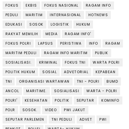
FOKUS
EKBIS
FOKUS NASIONAL
RAGAM INFO
PEDULI
MARITIM
INTERNASIONAL
HOTNEWS
EDUKASI
SOSOK
LOGISTIK
HUKUM
RAKYAT MEMILIH
MEDIA
RAGAM INFO'
FOKUS POLRI
LAPSUS
PERISTIWA
INFO
RAGAM
MARITIM PEDULI
RAGAM INFO MARITIM
PUBLIK
SOSIALISASI.
KRIMINAL
FOKUS TNI
WARTA POLRI
POLITIK HUKUM
SOSIAL
ADVETORIAL
KEPABEAN
TNI
ORGANISASI WARTAWAN
TNI - POLRI
BUMD
ANCOL
MARITIME.
SOSIALISASI
WARTA - POLRI
POLRI'
KESEHATAN
POLITIK
SEPUTAR
KOMINFO
POLR
SOSOK.
VIDEO
PWI JAKUT
SEPUTAR PARLEMEN
TNI PEDULI
ADVET
PWI
PEMKOT
POLISI
WARTA- HUKUM