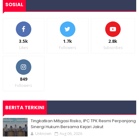
SOSIAL
3.5k
1.7k
2.8k
Likes
Followers
Subscribes
849
Followers
BERITA TERKINI
Tingkatkan Mitigasi Risiko, IPC TPK Resmi Perpanjang
Sinergi Hukum Bersama Kejari Jakut
Unknown
Aug 06, 2026