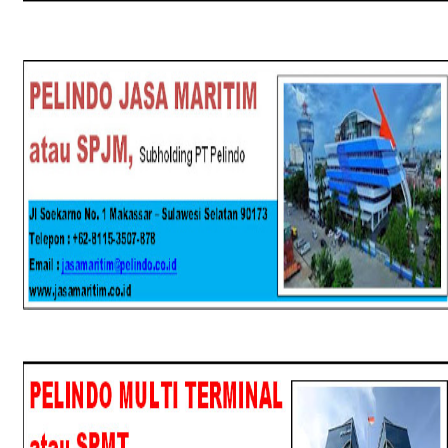
SPJM
SPMT