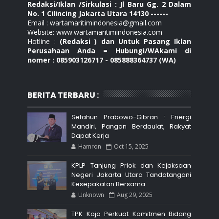
Redaksi/Iklan /Sirkulasi : Jl Baru Gg. 2 Dalam
No. 1 Cilincing Jakarta Utara 14130 ------
Email : wartamaritimindonesia@gmail.com
Website: www.wartamaritimindonesia.com
Hotline :
(Redaksi ) dan Untuk Pasang Iklan
Perusahaan Anda = Hubungi/WAkami di
nomer : 085903126717 - 085888364737 (WA)
BERITA TERBARU :
Setahun Prabowo-Gibran : Energi
Mandiri, Pangan Berdaulat, Rakyat
Dapat Kerja
Hamron
Oct 15, 2025
KPLP Tanjung Priok dan Kejaksaan
Negeri Jakarta Utara Tandatangani
Kesepakatan Bersama
Unknown
Aug 29, 2025
TPK Koja Perkuat Komitmen Bidang