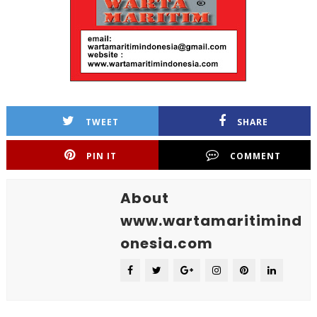
TWEET
SHARE
PIN IT
COMMENT
About
www.wartamaritimind
onesia.com