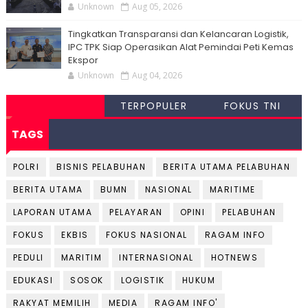
Unknown
Aug 05, 2026
Tingkatkan Transparansi dan Kelancaran Logistik,
IPC TPK Siap Operasikan Alat Pemindai Peti Kemas
Ekspor
Unknown
Aug 04, 2026
TERPOPULER
FOKUS TNI
TAGS
POLRI
BISNIS PELABUHAN
BERITA UTAMA PELABUHAN
BERITA UTAMA
BUMN
NASIONAL
MARITIME
LAPORAN UTAMA
PELAYARAN
OPINI
PELABUHAN
FOKUS
EKBIS
FOKUS NASIONAL
RAGAM INFO
PEDULI
MARITIM
INTERNASIONAL
HOTNEWS
EDUKASI
SOSOK
LOGISTIK
HUKUM
RAKYAT MEMILIH
MEDIA
RAGAM INFO'