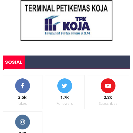
SOSIAL
3.5k
1.7k
2.8k
Likes
Followers
Subscribes