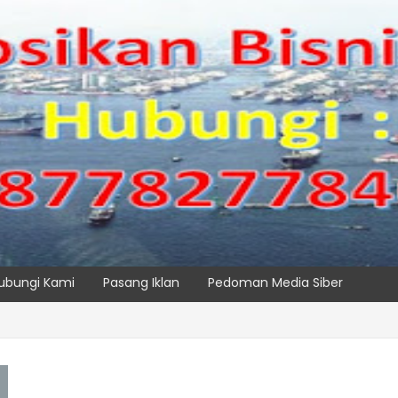
ubungi Kami
Pasang Iklan
Pedoman Media Siber
, IPC TPK Siap Operasikan Alat Pemindai Peti Kemas Ekspor
SPTP