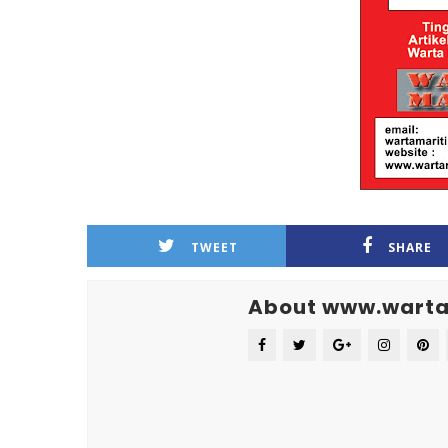
TWEET
SHARE
About www.warta