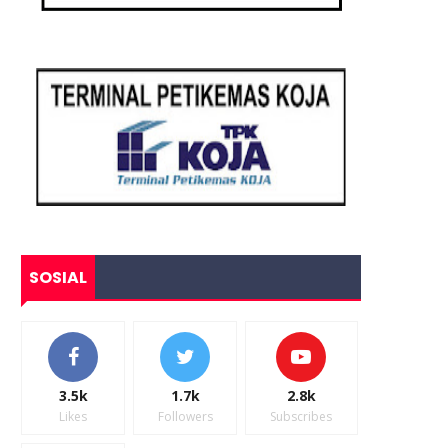
SOSIAL
3.5k
1.7k
2.8k
Likes
Followers
Subscribes